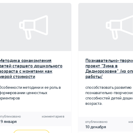
Методика ознакомления
Познавательно-творч
детей старшего дошкольного
проект "Зима в
возраста с монетами как
Дедморозовке" /из о
мерой стоимости
работы/
Особенности методики и ее роль в
способствовать развитию
формировании ценностных
познавательно-творчески
ориентиров
способностей детей дошк
возраста.
опубликовано
комментариев
19 января
опубликовано
ко
10 декабря