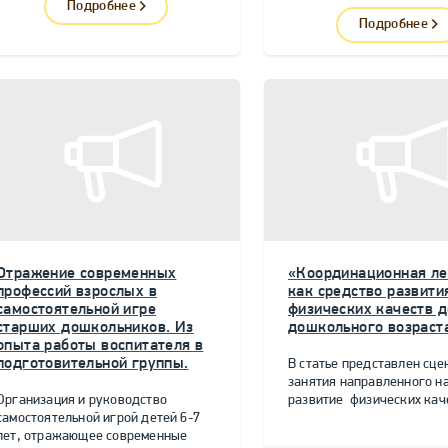
Подробнее
Подробнее
Отражение современных
«Координационная ле
профессий взрослых в
как средство развити
самостоятельной игре
физических качеств д
старших дошкольников. Из
дошкольного возраст
опыта работы воспитателя в
подготовительной группы.
В статье представлен сце
занятия направленного н
Организация и руководство
развитие физических качес
самостоятельной игрой детей 6-7
лет, отражающее современные