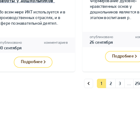
работы у дошкольников"
Формирование духовно-
нравственных основ у
Во всем мире ИКТ используется и в
дошкольников является 
производственных отраслях, и в
этапом воспитания р..
сфере познавательной деятел..
опубликовано
ко
26 сентября
опубликовано
комментариев
30 сентября
Подробнее
Подробнее
1
2
3
…
25