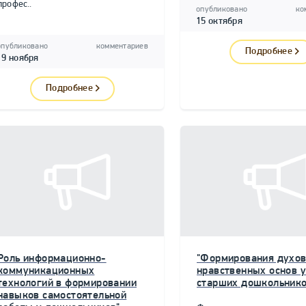
профес..
опубликовано
ко
15 октября
опубликовано
комментариев
Подробнее
19 ноября
Подробнее
Роль информационно-
"Формирования духов
коммуникационных
нравственных основ у
технологий в формировании
старших дошкольнико
навыков самостоятельной