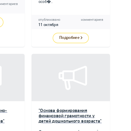
особ�..
мментариев
опубликовано
комментариев
11 октября
Подробнее
но-
"Основа формирования
финансовой грамотности у
в"
детей дошкольного возраста"