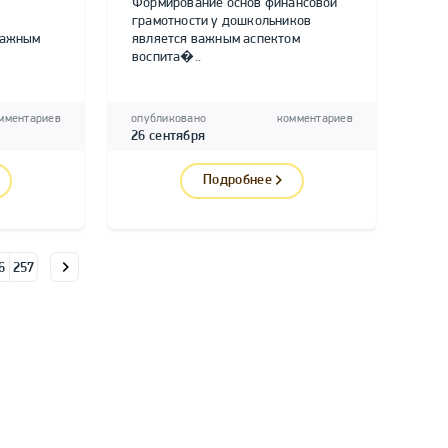
Формирование основ финансовой
грамотности у дошкольников
важным
является важным аспектом
воспита�..
мментариев
опубликовано
комментариев
26 сентября
Подробнее
6
257