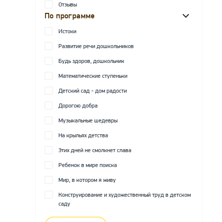
Отзывы
По программе
Истоки
Развитие речи дошкольников
Будь здоров, дошкольник
Математические ступеньки
Детский сад - дом радости
Дорогою добра
Музыкальные шедевры
На крыльях детства
Этих дней не смолкнет слава
Ребенок в мире поиска
Мир, в котором я живу
Конструирование и художественный труд в детском
саду