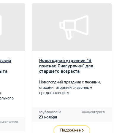
еский
Новогодний утренник "В
поисках Снегурочки" для
пыта
старшего возраста
Новогогдний праздник с песнями,
стихами, играми и сказочным
х
представлением
ольного
опубликовано
комментариев
23 ноября
мментариев
Подробнее