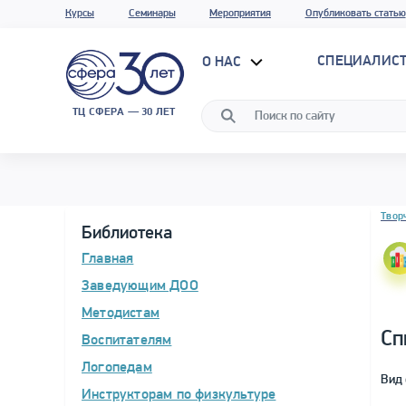
Курсы
Семинары
Мероприятия
Опубликовать статью
СПЕЦИАЛИС
О НАС
ТЦ СФЕРА — 30 ЛЕТ
Блок 
Твор
Библиотека
Главная
Заведующим ДОО
Методистам
Сп
Воспитателям
Логопедам
Вид 
Инструкторам по физкультуре