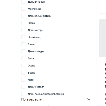
День Букваря
Масленица
День космонавтики
Пасха
День матери
Новый год
1 мая
День победы
Зима
Осень
Весна
Лето
День учителя
День дошкольного работника
По возрасту