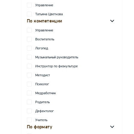
Управление
Татьяна Цветкова
По компетенции
Управление
Воспитатель
Логопед
Музыкальный руководитель
Инструктор по физкультуре
Методист
Психолог
Медработник
Родитель
Дефектолог
Учитель
По формату