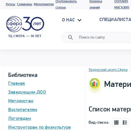
Опубликовать
Копилка
ОНЛАЙН
Курсы
Семинары
Мероприятия
статью
знаний
МАГАЗИН
СПЕЦИАЛИСТА
О НАС
ТЦ СФЕРА — 30 ЛЕТ
Блок новостей
Творческий центр Сфера
Библиотека
Матери
Главная
Заведующим ДОО
Методистам
Список матер
Воспитателям
Логопедам
Вид списка:
Инструкторам по физкультуре