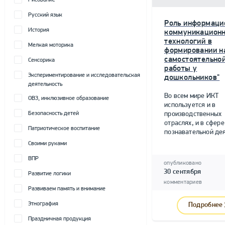
Рисование
Русский язык
Роль информаци
История
коммуникацион
технологий в
Мелкая моторика
формировании н
самостоятельно
Сенсорика
работы у
Экспериментирование и исследовательская
дошкольников"
деятельность
Во всем мире ИКТ
ОВЗ, инклюзивное образование
используется и в
Безопасность детей
производственных
отраслях, и в сфере
Патриотическое воспитание
познавательной дея
Своими руками
ВПР
опубликовано
30 сентября
Развитие логики
комментариев
Развиваем память и внимание
Этнография
Подробнее
Праздничная продукция