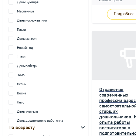
комментариев
День Букваря
Масленица
Подробнее
День космонавтики
Пасха
День матери
Новый год
1 мая
День победы
Зима
Осень
Отражение
Весна
современных
профессий взрос
Лето
самостоятельной
старших
День учителя
дошкольников. 
День дошкольного работника
опыта работы
По возрасту
воспитателя в
подготовительн