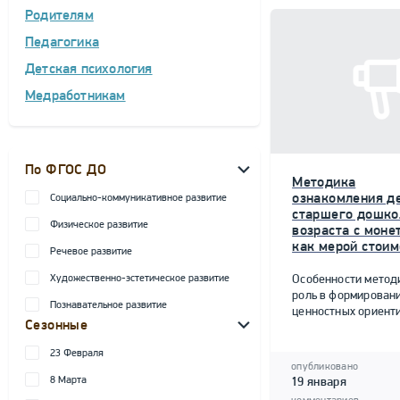
Родителям
Педагогика
Детская психология
Медработникам
По ФГОС ДО
Методика
ознакомления д
Социально-коммуникативное развитие
старшего дошко
Физическое развитие
возраста с моне
как мерой стоим
Речевое развитие
Художественно-эстетическое развитие
Особенности метод
роль в формирован
Познавательное развитие
ценностных ориент
Сезонные
23 Февраля
опубликовано
8 Марта
19 января