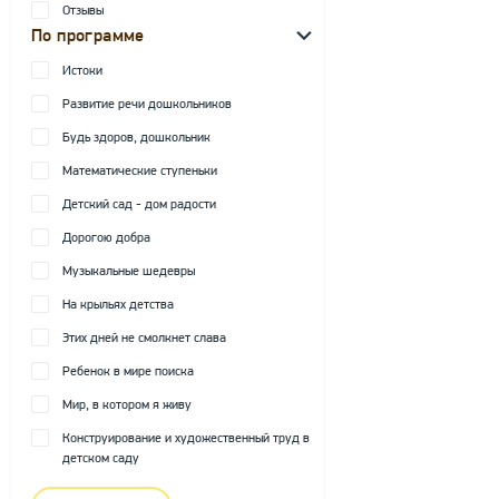
Отзывы
По программе
Истоки
Развитие речи дошкольников
Будь здоров, дошкольник
Математические ступеньки
Детский сад - дом радости
Дорогою добра
Музыкальные шедевры
На крыльях детства
Этих дней не смолкнет слава
Ребенок в мире поиска
Мир, в котором я живу
Конструирование и художественный труд в
детском саду