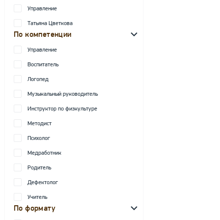
Управление
Татьяна Цветкова
По компетенции
Управление
Воспитатель
Логопед
Музыкальный руководитель
Инструктор по физкультуре
Методист
Психолог
Медработник
Родитель
Дефектолог
Учитель
По формату