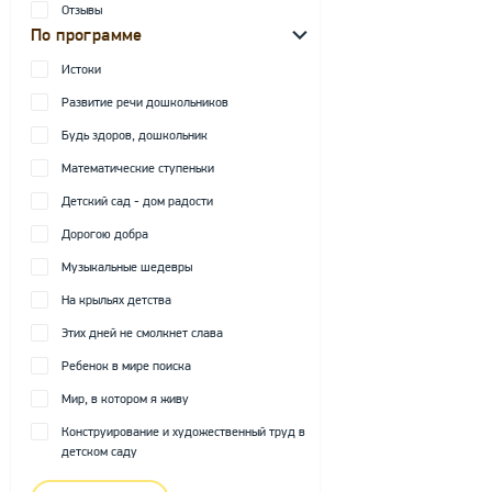
Отзывы
По программе
Истоки
Развитие речи дошкольников
Будь здоров, дошкольник
Математические ступеньки
Детский сад - дом радости
Дорогою добра
Музыкальные шедевры
На крыльях детства
Этих дней не смолкнет слава
Ребенок в мире поиска
Мир, в котором я живу
Конструирование и художественный труд в
детском саду