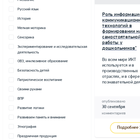
Рисование
Русский язык
Роль информаци
История
коммуникацион
технологий в
Мелкая моторика
формировании н
самостоятельно
Сенсорика
работы у
Экспериментирование и исследовательская
дошкольников"
деятельность
Во всем мире ИКТ
ОВЗ, инклюзивное образование
используется и в
Безопасность детей
производственных
отраслях, и в сфере
Патриотическое воспитание
познавательной дея
Своими руками
ВПР
опубликовано
30 сентября
Развитие логики
комментариев
Развиваем память и внимание
Этнография
Подробнее
Праздничная продукция