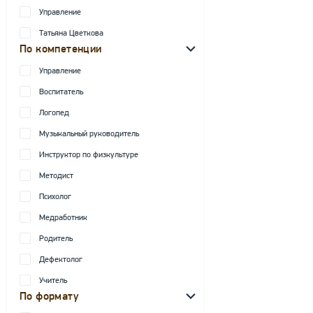
Управление
Татьяна Цветкова
По компетенции
Управление
Воспитатель
Логопед
Музыкальный руководитель
Инструктор по физкультуре
Методист
Психолог
Медработник
Родитель
Дефектолог
Учитель
По формату