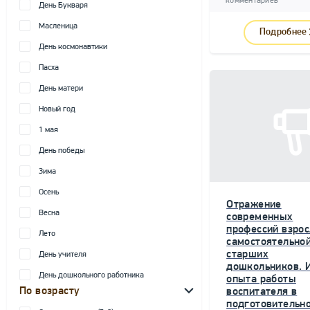
комментариев
День Букваря
Масленица
Подробнее
День космонавтики
Пасха
День матери
Новый год
1 мая
День победы
Зима
Осень
Отражение
Весна
современных
профессий взрос
Лето
самостоятельной
старших
День учителя
дошкольников. 
День дошкольного работника
опыта работы
По возрасту
воспитателя в
подготовительн