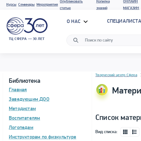
Опубликовать
Копилка
ОНЛАЙН
Курсы
Семинары
Мероприятия
статью
знаний
МАГАЗИН
СПЕЦИАЛИСТА
О НАС
ТЦ СФЕРА — 30 ЛЕТ
Блок новостей
Творческий центр Сфера
Библиотека
Матери
Главная
Заведующим ДОО
Методистам
Список матер
Воспитателям
Логопедам
Вид списка:
Инструкторам по физкультуре