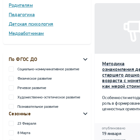
Родителям
Педагогика
Детская психология
Медработникам
По ФГОС ДО
Методика
ознакомления д
Социально-коммуникативное развитие
старшего дошко
Физическое развитие
возраста с моне
как мерой стоим
Речевое развитие
Художественно-эстетическое развитие
Особенности метод
роль в формирован
Познавательное развитие
ценностных ориент
Сезонные
23 Февраля
опубликовано
8 Марта
19 января