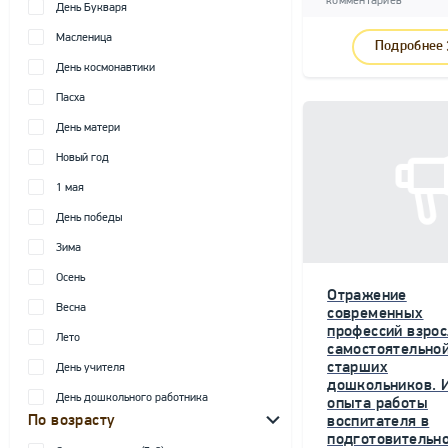
комментариев
День Букваря
Масленица
Подробнее
День космонавтики
Пасха
День матери
Новый год
1 мая
День победы
Зима
Осень
Отражение
Весна
современных
профессий взрос
Лето
самостоятельной
старших
День учителя
дошкольников. 
День дошкольного работника
опыта работы
По возрасту
воспитателя в
подготовительн