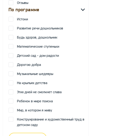
Отзывы
По программе
Истоки
Развитие речи дошкольников
Будь здоров, дошкольник
Математические ступеньки
Детский сад - дом радости
Дорогою добра
Музыкальные шедевры
На крыльях детства
Этих дней не смолкнет слава
Ребенок в мире поиска
Мир, в котором я живу
Конструирование и художественный труд в
детском саду