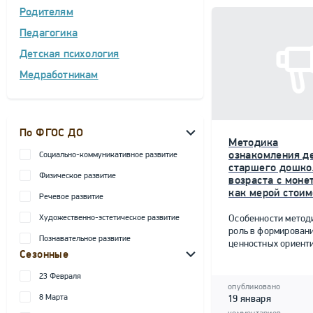
Родителям
Педагогика
Детская психология
Медработникам
По ФГОС ДО
Методика
ознакомления д
Социально-коммуникативное развитие
старшего дошко
Физическое развитие
возраста с моне
как мерой стоим
Речевое развитие
Художественно-эстетическое развитие
Особенности метод
роль в формирован
Познавательное развитие
ценностных ориент
Сезонные
23 Февраля
опубликовано
8 Марта
19 января