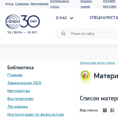
Опубликовать
Копилка
ОНЛАЙН
Курсы
Семинары
Мероприятия
статью
знаний
МАГАЗИН
СПЕЦИАЛИСТА
О НАС
ТЦ СФЕРА — 30 ЛЕТ
Блок новостей
Творческий центр Сфера
Библиотека
Матери
Главная
Заведующим ДОО
Методистам
Список матер
Воспитателям
Логопедам
Вид списка:
Инструкторам по физкультуре