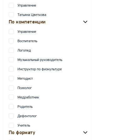
Управление
Татьяна Цветкова
По компетенции
Управление
Воспитатель
Логопед
Музыкальный руководитель
Инструктор по физкультуре
Методист
Психолог
Медработник
Родитель
Дефектолог
Учитель
По формату