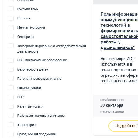
Рисование
Русский язык
Роль информаци
История
коммуникацион
технологий в
Мелкая моторика
формировании н
самостоятельно
Сенсорика
работы у
Экспериментирование и исследовательская
дошкольников"
деятельность
Во всем мире ИКТ
ОВЗ, инклюзивное образование
используется и в
Безопасность детей
производственных
отраслях, и в сфере
Патриотическое воспитание
познавательной дея
Своими руками
ВПР
опубликовано
30 сентября
Развитие логики
комментариев
Развиваем память и внимание
Этнография
Подробнее
Праздничная продукция