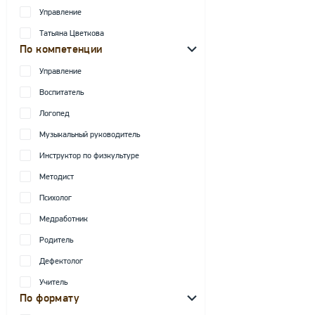
Управление
Татьяна Цветкова
По компетенции
Управление
Воспитатель
Логопед
Музыкальный руководитель
Инструктор по физкультуре
Методист
Психолог
Медработник
Родитель
Дефектолог
Учитель
По формату