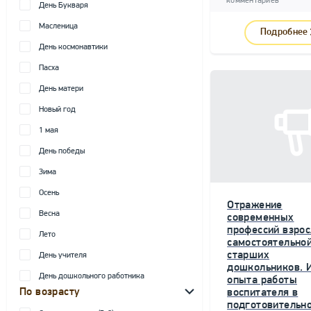
комментариев
День Букваря
Масленица
Подробнее
День космонавтики
Пасха
День матери
Новый год
1 мая
День победы
Зима
Осень
Отражение
Весна
современных
профессий взрос
Лето
самостоятельной
старших
День учителя
дошкольников. 
День дошкольного работника
опыта работы
По возрасту
воспитателя в
подготовительн