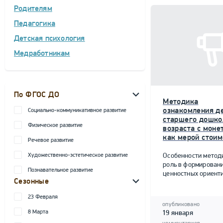
Родителям
Педагогика
Детская психология
Медработникам
По ФГОС ДО
Методика
ознакомления д
Социально-коммуникативное развитие
старшего дошко
Физическое развитие
возраста с моне
как мерой стоим
Речевое развитие
Художественно-эстетическое развитие
Особенности метод
роль в формирован
Познавательное развитие
ценностных ориент
Сезонные
23 Февраля
опубликовано
8 Марта
19 января