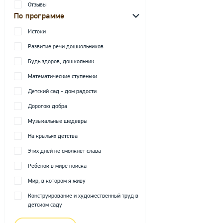
Отзывы
По программе
Истоки
Развитие речи дошкольников
Будь здоров, дошкольник
Математические ступеньки
Детский сад - дом радости
Дорогою добра
Музыкальные шедевры
На крыльях детства
Этих дней не смолкнет слава
Ребенок в мире поиска
Мир, в котором я живу
Конструирование и художественный труд в
детском саду