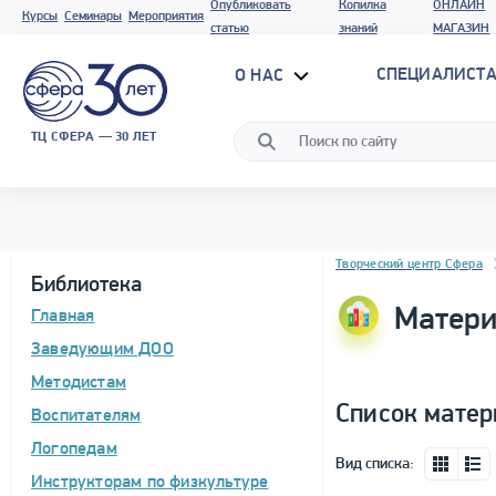
Опубликовать
Копилка
ОНЛАЙН
Курсы
Семинары
Мероприятия
статью
знаний
МАГАЗИН
СПЕЦИАЛИСТА
О НАС
ТЦ СФЕРА — 30 ЛЕТ
Блок новостей
Творческий центр Сфера
Библиотека
Матери
Главная
Заведующим ДОО
Методистам
Список матер
Воспитателям
Логопедам
Вид списка:
Инструкторам по физкультуре