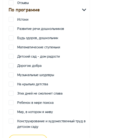
Отзывы
По программе
Истоки
Развитие речи дошкольников
Будь здоров, дошкольник
Математические ступеньки
Детский сад - дом радости
Дорогою добра
Музыкальные шедевры
На крыльях детства
Этих дней не смолкнет слава
Ребенок в мире поиска
Мир, в котором я живу
Конструирование и художественный труд в
детском саду