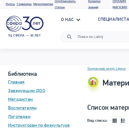
Опубликовать
Копилка
ОНЛАЙН
Курсы
Семинары
Мероприятия
статью
знаний
МАГАЗИН
СПЕЦИАЛИСТА
О НАС
ТЦ СФЕРА — 30 ЛЕТ
Блок новостей
Творческий центр Сфера
Библиотека
Матери
Главная
Заведующим ДОО
Методистам
Список матер
Воспитателям
Логопедам
Вид списка:
Инструкторам по физкультуре