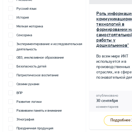
Рисование
Русский язык
Роль информаци
История
коммуникацион
технологий в
Мелкая моторика
формировании н
самостоятельно
Сенсорика
работы у
Экспериментирование и исследовательская
дошкольников"
деятельность
Во всем мире ИКТ
ОВЗ, инклюзивное образование
используется и в
Безопасность детей
производственных
отраслях, и в сфере
Патриотическое воспитание
познавательной дея
Своими руками
ВПР
опубликовано
30 сентября
Развитие логики
комментариев
Развиваем память и внимание
Этнография
Подробнее
Праздничная продукция