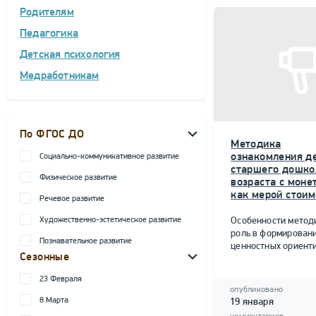
Родителям
Педагогика
Детская психология
Медработникам
По ФГОС ДО
Методика
ознакомления д
Социально-коммуникативное развитие
старшего дошко
Физическое развитие
возраста с моне
как мерой стоим
Речевое развитие
Художественно-эстетическое развитие
Особенности метод
роль в формирован
Познавательное развитие
ценностных ориент
Сезонные
23 Февраля
опубликовано
8 Марта
19 января