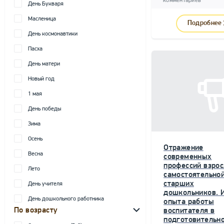
комментариев
День Букваря
Масленица
Подробнее
День космонавтики
Пасха
День матери
Новый год
1 мая
День победы
Зима
Осень
Отражение
Весна
современных
профессий взрос
Лето
самостоятельной
старших
День учителя
дошкольников. 
День дошкольного работника
опыта работы
По возрасту
воспитателя в
подготовительн