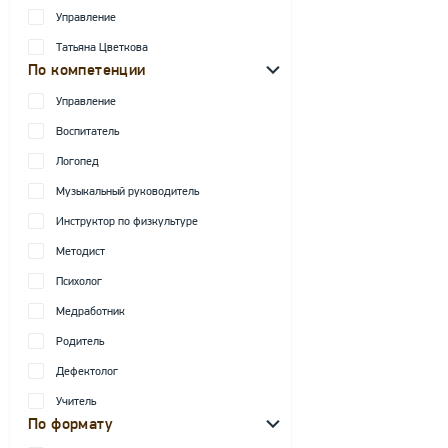
Управление
Татьяна Цветкова
По компетенции
Управление
Воспитатель
Логопед
Музыкальный руководитель
Инструктор по физкультуре
Методист
Психолог
Медработник
Родитель
Дефектолог
Учитель
По формату