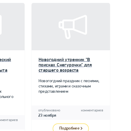
еский
Новогодний утренник "В
поисках Снегурочки" для
пыта
старшего возраста
Новогогдний праздник с песнями,
стихами, играми и сказочным
х
представлением
ольного
опубликовано
комментариев
23 ноября
мментариев
Подробнее