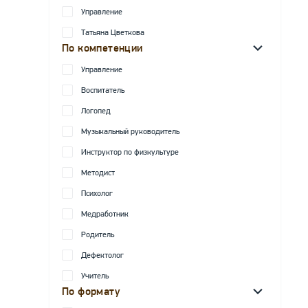
Управление
Татьяна Цветкова
По компетенции
Управление
Воспитатель
Логопед
Музыкальный руководитель
Инструктор по физкультуре
Методист
Психолог
Медработник
Родитель
Дефектолог
Учитель
По формату