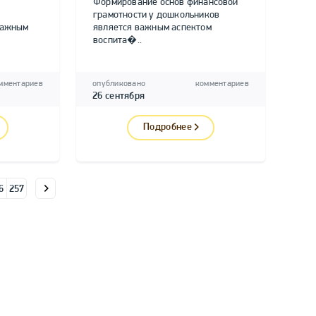
Формирование основ финансовой
грамотности у дошкольников
важным
является важным аспектом
воспита�..
мментариев
опубликовано
комментариев
26 сентября
Подробнее
6
257