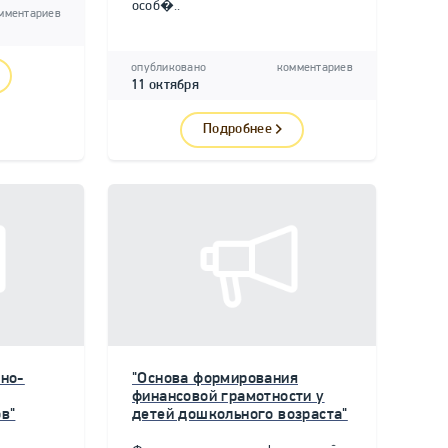
особ�..
мментариев
опубликовано
комментариев
11 октября
Подробнее
но-
"Основа формирования
финансовой грамотности у
в"
детей дошкольного возраста"