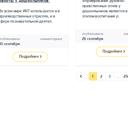
работы у дошкольников"
Формирование духовно-
нравственных основ у
Во всем мире ИКТ используется и в
дошкольников является 
производственных отраслях, и в
этапом воспитания р..
сфере познавательной деятел..
опубликовано
ко
26 сентября
опубликовано
комментариев
30 сентября
Подробнее
Подробнее
1
2
3
…
25