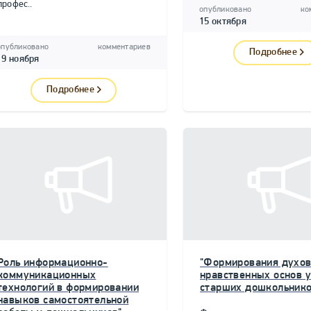
профес..
опубликовано
ко
15 октября
опубликовано
комментариев
Подробнее
19 ноября
Подробнее
Роль информационно-
"Формирования духов
коммуникационных
нравственных основ у
технологий в формировании
старших дошкольнико
навыков самостоятельной