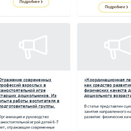
Подробнее
Подробнее
Отражение современных
«Координационная ле
профессий взрослых в
как средство развити
самостоятельной игре
физических качеств д
старших дошкольников. Из
дошкольного возраст
опыта работы воспитателя в
подготовительной группы.
В статье представлен сце
занятия направленного н
Организация и руководство
развитие физических качес
самостоятельной игрой детей 6-7
лет, отражающее современные