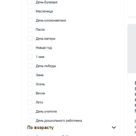
День Букваря
Масленица
День космонавтики
Пасха
День матери
Новый год
1 мая
День победы
Зима
Осень
Весна
Лето
День учителя
День дошкольного работника
По возрасту