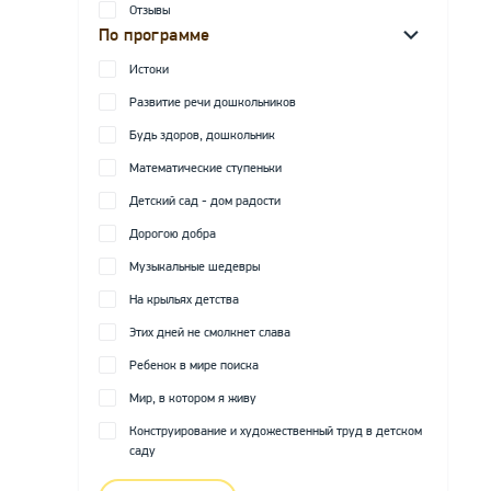
Отзывы
По программе
Истоки
Развитие речи дошкольников
Будь здоров, дошкольник
Математические ступеньки
Детский сад - дом радости
Дорогою добра
Музыкальные шедевры
На крыльях детства
Этих дней не смолкнет слава
Ребенок в мире поиска
Мир, в котором я живу
Конструирование и художественный труд в детском
саду