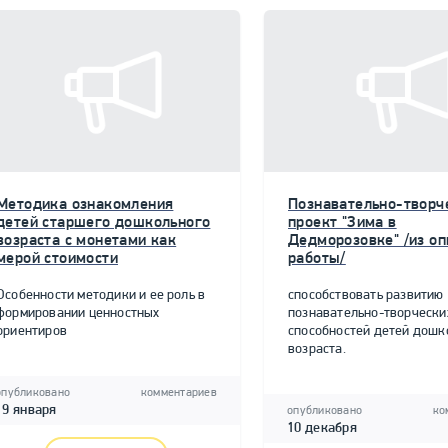
Методика ознакомления
Познавательно-творч
детей старшего дошкольного
проект "Зима в
возраста с монетами как
Дедморозовке" /из о
мерой стоимости
работы/
Особенности методики и ее роль в
способствовать развитию
формировании ценностных
познавательно-творчески
ориентиров
способностей детей дошк
возраста.
опубликовано
комментариев
19 января
опубликовано
ко
10 декабря