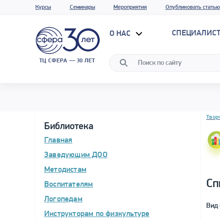
Курсы
Семинары
Мероприятия
Опубликовать статью
СПЕЦИАЛИС
О НАС
ТЦ СФЕРА — 30 ЛЕТ
Блок 
Твор
Библиотека
Главная
Заведующим ДОО
Методистам
Сп
Воспитателям
Логопедам
Вид 
Инструкторам по физкультуре