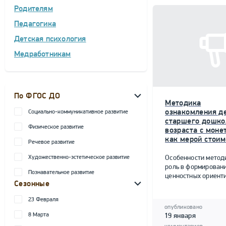
Родителям
Педагогика
Детская психология
Медработникам
По ФГОС ДО
Методика
ознакомления д
Социально-коммуникативное развитие
старшего дошко
Физическое развитие
возраста с моне
как мерой стоим
Речевое развитие
Художественно-эстетическое развитие
Особенности метод
роль в формирован
Познавательное развитие
ценностных ориент
Сезонные
23 Февраля
опубликовано
8 Марта
19 января