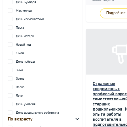
комментариев
День Букваря
Масленица
Подробнее
День космонавтики
Пасха
День матери
Новый год
1 мая
День победы
Зима
Осень
Отражение
Весна
современных
профессий взрос
Лето
самостоятельной
старших
День учителя
дошкольников. 
День дошкольного работника
опыта работы
По возрасту
воспитателя в
подготовительн