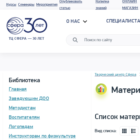
Опубликовать
Копилка
ОНЛАЙН
Курсы
Семинары
Мероприятия
статью
знаний
МАГАЗИН
СПЕЦИАЛИСТА
О НАС
ТЦ СФЕРА — 30 ЛЕТ
Блок новостей
Творческий центр Сфера
Библиотека
Матери
Главная
Заведующим ДОО
Методистам
Список матер
Воспитателям
Логопедам
Вид списка:
Инструкторам по физкультуре