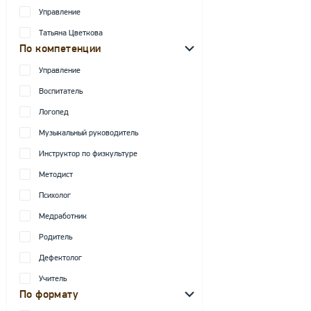
Управление
Татьяна Цветкова
По компетенции
Управление
Воспитатель
Логопед
Музыкальный руководитель
Инструктор по физкультуре
Методист
Психолог
Медработник
Родитель
Дефектолог
Учитель
По формату