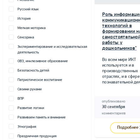
Рисование
Русский язык
Роль информаци
История
коммуникацион
технологий в
Мелкая моторика
формировании н
самостоятельно
Сенсорика
работы у
Экспериментирование и исследовательская
дошкольников"
деятельность
Во всем мире ИКТ
ОВЗ, инклюзивное образование
используется и в
Безопасность детей
производственных
отраслях, и в сфере
Патриотическое воспитание
познавательной дея
Своими руками
ВПР
опубликовано
30 сентября
Развитие логики
комментариев
Развиваем память и внимание
Этнография
Подробнее
Праздничная продукция