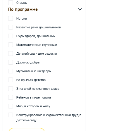
Отзывы
По программе
Истоки
Развитие речи дошкольников
Будь здоров, дошкольник
Математические ступеньки
Детский сад - дом радости
Дорогою добра
Музыкальные шедевры
На крыльях детства
Этих дней не смолкнет слава
Ребенок в мире поиска
Мир, в котором я живу
Конструирование и художественный труд в
детском саду