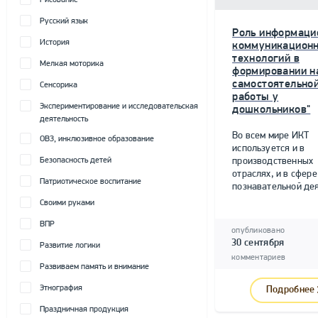
Рисование
Русский язык
Роль информаци
История
коммуникацион
технологий в
Мелкая моторика
формировании н
самостоятельно
Сенсорика
работы у
Экспериментирование и исследовательская
дошкольников"
деятельность
Во всем мире ИКТ
ОВЗ, инклюзивное образование
используется и в
Безопасность детей
производственных
отраслях, и в сфере
Патриотическое воспитание
познавательной дея
Своими руками
ВПР
опубликовано
30 сентября
Развитие логики
комментариев
Развиваем память и внимание
Этнография
Подробнее
Праздничная продукция