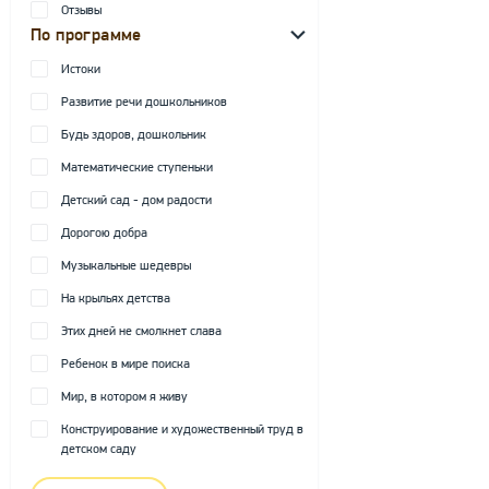
Отзывы
По программе
Истоки
Развитие речи дошкольников
Будь здоров, дошкольник
Математические ступеньки
Детский сад - дом радости
Дорогою добра
Музыкальные шедевры
На крыльях детства
Этих дней не смолкнет слава
Ребенок в мире поиска
Мир, в котором я живу
Конструирование и художественный труд в
детском саду