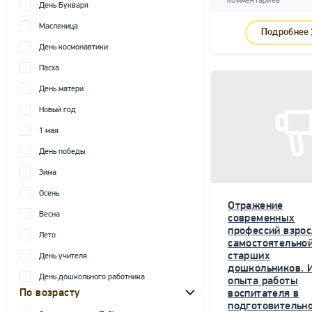
комментариев
День Букваря
Масленица
Подробнее
День космонавтики
Пасха
День матери
Новый год
1 мая
День победы
Зима
Осень
Отражение
Весна
современных
профессий взрос
Лето
самостоятельной
старших
День учителя
дошкольников. 
День дошкольного работника
опыта работы
По возрасту
воспитателя в
подготовительн