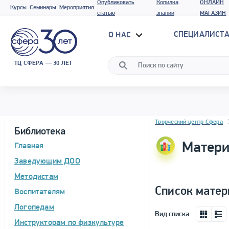
Опубликовать
Копилка
ОНЛАЙН
Курсы
Семинары
Мероприятия
статью
знаний
МАГАЗИН
СПЕЦИАЛИСТА
О НАС
ТЦ СФЕРА — 30 ЛЕТ
Блок новостей
Творческий центр Сфера
Библиотека
Матери
Главная
Заведующим ДОО
Методистам
Список матер
Воспитателям
Логопедам
Вид списка:
Инструкторам по физкультуре