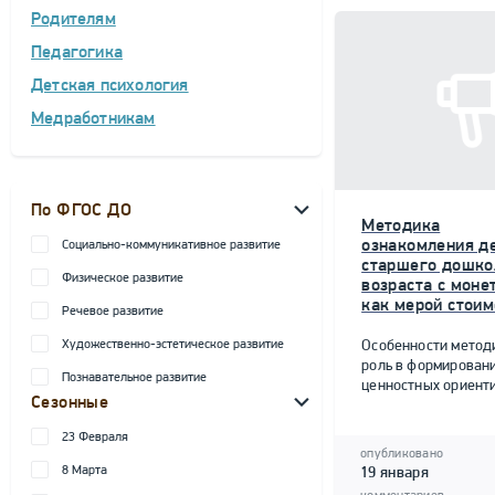
Родителям
Педагогика
Детская психология
Медработникам
По ФГОС ДО
Методика
ознакомления д
Социально-коммуникативное развитие
старшего дошко
Физическое развитие
возраста с моне
как мерой стоим
Речевое развитие
Художественно-эстетическое развитие
Особенности метод
роль в формирован
Познавательное развитие
ценностных ориент
Сезонные
23 Февраля
опубликовано
8 Марта
19 января