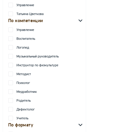
Управление
Татьяна Цветкова
По компетенции
Управление
Воспитатель
Логопед
Музыкальный руководитель
Инструктор по физкультуре
Методист
Психолог
Медработник
Родитель
Дефектолог
Учитель
По формату