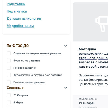
Родителям
Педагогика
Детская психология
Медработникам
По ФГОС ДО
Методика
ознакомления д
Социально-коммуникативное развитие
старшего дошко
Физическое развитие
возраста с моне
как мерой стоим
Речевое развитие
Художественно-эстетическое развитие
Особенности метод
роль в формирован
Познавательное развитие
ценностных ориент
Сезонные
23 Февраля
опубликовано
8 Марта
19 января