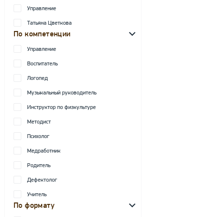
Управление
Татьяна Цветкова
По компетенции
Управление
Воспитатель
Логопед
Музыкальный руководитель
Инструктор по физкультуре
Методист
Психолог
Медработник
Родитель
Дефектолог
Учитель
По формату