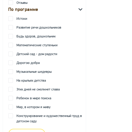
Отзывы
По программе
Истоки
Развитие речи дошкольников
Будь здоров, дошкольник
Математические ступеньки
Детский сад - дом радости
Дорогою добра
Музыкальные шедевры
На крыльях детства
Этих дней не смолкнет слава
Ребенок в мире поиска
Мир, в котором я живу
Конструирование и художественный труд в
детском саду