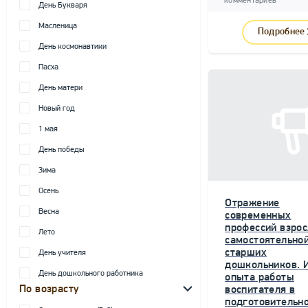
комментариев
День Букваря
Масленица
Подробнее
День космонавтики
Пасха
День матери
Новый год
1 мая
День победы
Зима
Осень
Отражение
Весна
современных
профессий взрос
Лето
самостоятельной
старших
День учителя
дошкольников. 
День дошкольного работника
опыта работы
По возрасту
воспитателя в
подготовительн