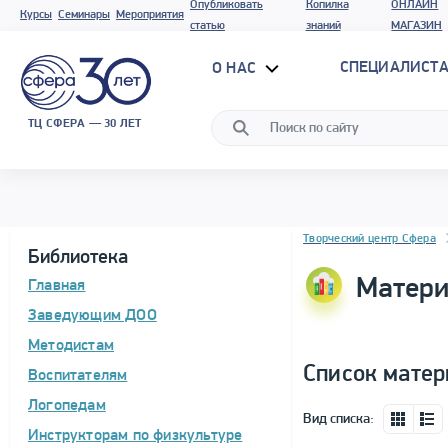
Опубликовать
Копилка
ОНЛАЙН
Курсы
Семинары
Мероприятия
статью
знаний
МАГАЗИН
СПЕЦИАЛИСТА
О НАС
ТЦ СФЕРА — 30 ЛЕТ
Блок новостей
Творческий центр Сфера
Библиотека
Матери
Главная
Заведующим ДОО
Методистам
Список матер
Воспитателям
Логопедам
Вид списка:
Инструкторам по физкультуре