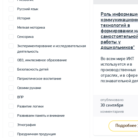
Рисование
Русский язык
Роль информаци
История
коммуникацион
технологий в
Мелкая моторика
формировании н
самостоятельно
Сенсорика
работы у
Экспериментирование и исследовательская
дошкольников"
деятельность
Во всем мире ИКТ
ОВЗ, инклюзивное образование
используется и в
Безопасность детей
производственных
отраслях, и в сфере
Патриотическое воспитание
познавательной дея
Своими руками
ВПР
опубликовано
30 сентября
Развитие логики
комментариев
Развиваем память и внимание
Этнография
Подробнее
Праздничная продукция