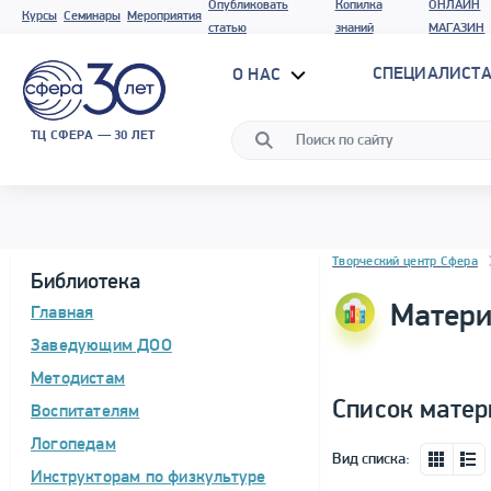
Опубликовать
Копилка
ОНЛАЙН
Курсы
Семинары
Мероприятия
статью
знаний
МАГАЗИН
СПЕЦИАЛИСТА
О НАС
ТЦ СФЕРА — 30 ЛЕТ
Блок новостей
Творческий центр Сфера
Библиотека
Матери
Главная
Заведующим ДОО
Методистам
Список матер
Воспитателям
Логопедам
Вид списка:
Инструкторам по физкультуре