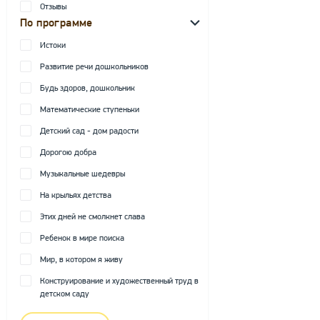
Отзывы
По программе
Истоки
Развитие речи дошкольников
Будь здоров, дошкольник
Математические ступеньки
Детский сад - дом радости
Дорогою добра
Музыкальные шедевры
На крыльях детства
Этих дней не смолкнет слава
Ребенок в мире поиска
Мир, в котором я живу
Конструирование и художественный труд в
детском саду