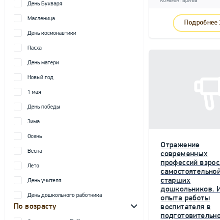
комментариев
День Букваря
Масленица
Подробнее
День космонавтики
Пасха
День матери
Новый год
1 мая
День победы
Зима
Осень
Отражение
Весна
современных
профессий взрос
Лето
самостоятельной
старших
День учителя
дошкольников. 
День дошкольного работника
опыта работы
По возрасту
воспитателя в
подготовительн