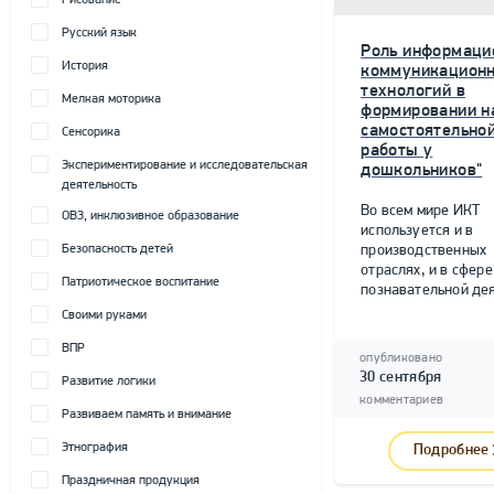
Рисование
Русский язык
Роль информаци
История
коммуникацион
технологий в
Мелкая моторика
формировании н
самостоятельно
Сенсорика
работы у
Экспериментирование и исследовательская
дошкольников"
деятельность
Во всем мире ИКТ
ОВЗ, инклюзивное образование
используется и в
Безопасность детей
производственных
отраслях, и в сфере
Патриотическое воспитание
познавательной дея
Своими руками
ВПР
опубликовано
30 сентября
Развитие логики
комментариев
Развиваем память и внимание
Этнография
Подробнее
Праздничная продукция