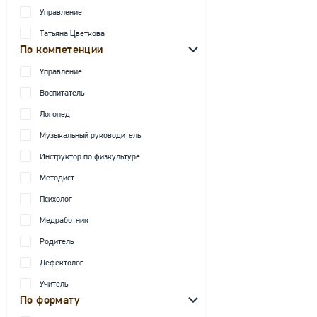
Управление
Татьяна Цветкова
По компетенции
Управление
Воспитатель
Логопед
Музыкальный руководитель
Инструктор по физкультуре
Методист
Психолог
Медработник
Родитель
Дефектолог
Учитель
По формату