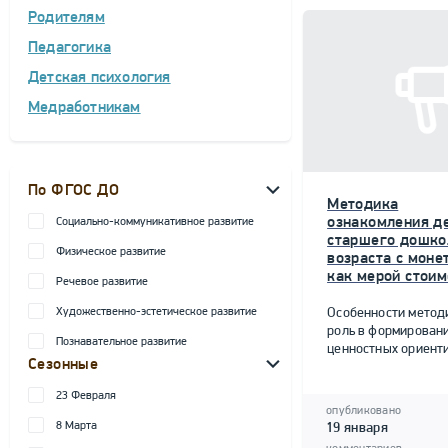
Родителям
Педагогика
Детская психология
Медработникам
По ФГОС ДО
Методика
ознакомления д
Социально-коммуникативное развитие
старшего дошко
Физическое развитие
возраста с моне
как мерой стоим
Речевое развитие
Художественно-эстетическое развитие
Особенности метод
роль в формирован
Познавательное развитие
ценностных ориент
Сезонные
23 Февраля
опубликовано
8 Марта
19 января