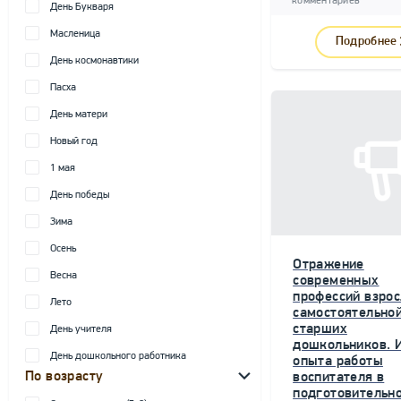
комментариев
День Букваря
Масленица
Подробнее
День космонавтики
Пасха
День матери
Новый год
1 мая
День победы
Зима
Осень
Отражение
Весна
современных
профессий взрос
Лето
самостоятельной
старших
День учителя
дошкольников. 
День дошкольного работника
опыта работы
По возрасту
воспитателя в
подготовительн