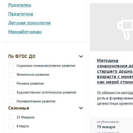
Родителям
Педагогика
Детская психология
Медработникам
По ФГОС ДО
Методика
ознакомления д
Социально-коммуникативное развитие
старшего дошко
Физическое развитие
возраста с моне
как мерой стоим
Речевое развитие
Художественно-эстетическое развитие
Особенности метод
роль в формирован
Познавательное развитие
ценностных ориент
Сезонные
23 Февраля
опубликовано
8 Марта
19 января