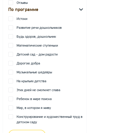
Отзывы
По программе
Истоки
Развитие речи дошкольников
Будь здоров, дошкольник
Математические ступеньки
Детский сад - дом радости
Дорогою добра
Музыкальные шедевры
На крыльях детства
Этих дней не смолкнет слава
Ребенок в мире поиска
Мир, в котором я живу
Конструирование и художественный труд в
детском саду