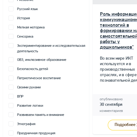
Рисование
Русский язык
Роль информаци
История
коммуникацион
технологий в
Мелкая моторика
формировании н
самостоятельно
Сенсорика
работы у
Экспериментирование и исследовательская
дошкольников"
деятельность
Во всем мире ИКТ
ОВЗ, инклюзивное образование
используется и в
Безопасность детей
производственных
отраслях, и в сфере
Патриотическое воспитание
познавательной дея
Своими руками
ВПР
опубликовано
30 сентября
Развитие логики
комментариев
Развиваем память и внимание
Этнография
Подробнее
Праздничная продукция