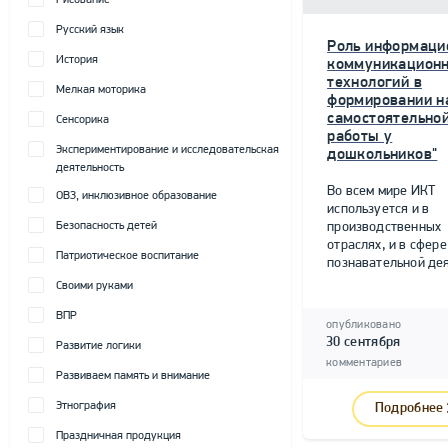
Рисование
Русский язык
Роль информаци
История
коммуникацион
технологий в
Мелкая моторика
формировании н
самостоятельно
Сенсорика
работы у
Экспериментирование и исследовательская
дошкольников"
деятельность
Во всем мире ИКТ
ОВЗ, инклюзивное образование
используется и в
Безопасность детей
производственных
отраслях, и в сфере
Патриотическое воспитание
познавательной дея
Своими руками
ВПР
опубликовано
30 сентября
Развитие логики
комментариев
Развиваем память и внимание
Этнография
Подробнее
Праздничная продукция