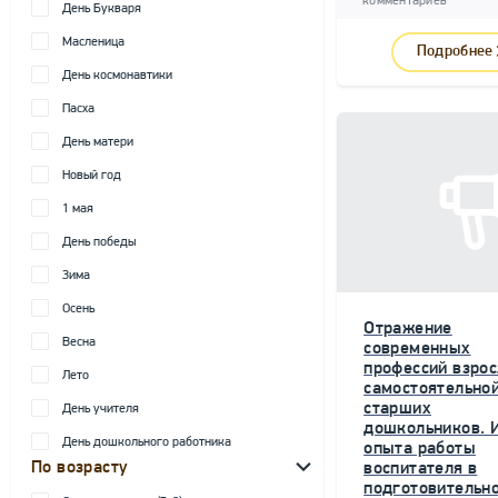
комментариев
День Букваря
Масленица
Подробнее
День космонавтики
Пасха
День матери
Новый год
1 мая
День победы
Зима
Осень
Отражение
Весна
современных
профессий взрос
Лето
самостоятельной
старших
День учителя
дошкольников. 
День дошкольного работника
опыта работы
По возрасту
воспитателя в
подготовительн