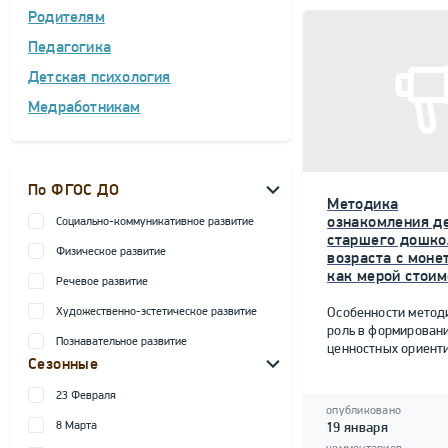
Родителям
Педагогика
Детская психология
Медработникам
По ФГОС ДО
Методика
ознакомления д
Социально-коммуникативное развитие
старшего дошко
Физическое развитие
возраста с моне
как мерой стоим
Речевое развитие
Художественно-эстетическое развитие
Особенности метод
роль в формирован
Познавательное развитие
ценностных ориент
Сезонные
23 Февраля
опубликовано
8 Марта
19 января