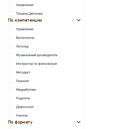
Управление
Татьяна Цветкова
По компетенции
Управление
Воспитатель
Логопед
Музыкальный руководитель
Инструктор по физкультуре
Методист
Психолог
Медработник
Родитель
Дефектолог
Учитель
По формату