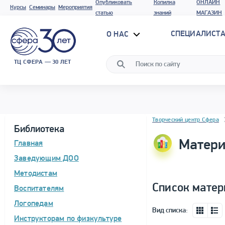
Опубликовать
Копилка
ОНЛАЙН
Курсы
Семинары
Мероприятия
статью
знаний
МАГАЗИН
СПЕЦИАЛИСТА
О НАС
ТЦ СФЕРА — 30 ЛЕТ
Блок новостей
Творческий центр Сфера
Библиотека
Матери
Главная
Заведующим ДОО
Методистам
Список матер
Воспитателям
Логопедам
Вид списка:
Инструкторам по физкультуре