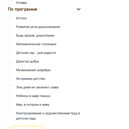
Отзывы
По программе
Истоки
Развитие речи дошкольников
Будь здоров, дошкольник
Математические ступеньки
Детский сад - дом радости
Дорогою добра
Музыкальные шедевры
На крыльях детства
Этих дней не смолкнет слава
Ребенок в мире поиска
Мир, в котором я живу
Конструирование и художественный труд в
детском саду