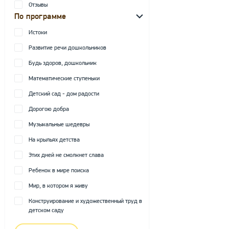
Отзывы
По программе
Истоки
Развитие речи дошкольников
Будь здоров, дошкольник
Математические ступеньки
Детский сад - дом радости
Дорогою добра
Музыкальные шедевры
На крыльях детства
Этих дней не смолкнет слава
Ребенок в мире поиска
Мир, в котором я живу
Конструирование и художественный труд в
детском саду