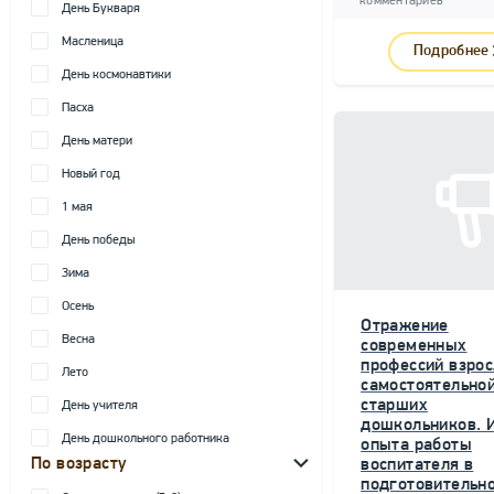
комментариев
День Букваря
Масленица
Подробнее
День космонавтики
Пасха
День матери
Новый год
1 мая
День победы
Зима
Осень
Отражение
Весна
современных
профессий взрос
Лето
самостоятельной
старших
День учителя
дошкольников. 
День дошкольного работника
опыта работы
По возрасту
воспитателя в
подготовительн