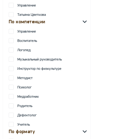
Управление
Татьяна Цветкова
По компетенции
Управление
Воспитатель
Логопед
Музыкальный руководитель
Инструктор по физкультуре
Методист
Психолог
Медработник
Родитель
Дефектолог
Учитель
По формату