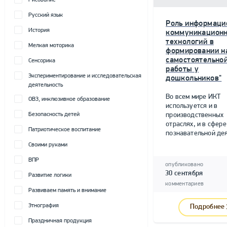
Рисование
Русский язык
Роль информаци
История
коммуникацион
технологий в
Мелкая моторика
формировании н
самостоятельно
Сенсорика
работы у
Экспериментирование и исследовательская
дошкольников"
деятельность
Во всем мире ИКТ
ОВЗ, инклюзивное образование
используется и в
Безопасность детей
производственных
отраслях, и в сфере
Патриотическое воспитание
познавательной дея
Своими руками
ВПР
опубликовано
30 сентября
Развитие логики
комментариев
Развиваем память и внимание
Этнография
Подробнее
Праздничная продукция