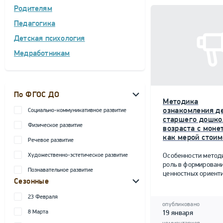
Родителям
Педагогика
Детская психология
Медработникам
По ФГОС ДО
Методика
ознакомления д
Социально-коммуникативное развитие
старшего дошко
Физическое развитие
возраста с моне
как мерой стоим
Речевое развитие
Художественно-эстетическое развитие
Особенности метод
роль в формирован
Познавательное развитие
ценностных ориент
Сезонные
23 Февраля
опубликовано
8 Марта
19 января