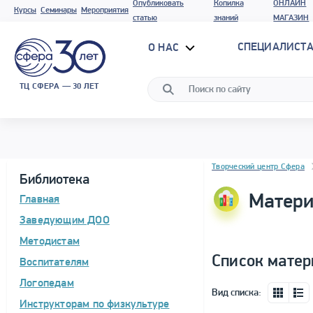
Опубликовать
Копилка
ОНЛАЙН
Курсы
Семинары
Мероприятия
статью
знаний
МАГАЗИН
СПЕЦИАЛИСТА
О НАС
ТЦ СФЕРА — 30 ЛЕТ
Блок новостей
Творческий центр Сфера
Библиотека
Матери
Главная
Заведующим ДОО
Методистам
Список матер
Воспитателям
Логопедам
Вид списка:
Инструкторам по физкультуре