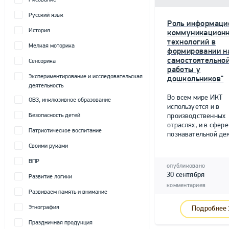
Рисование
Русский язык
Роль информаци
История
коммуникацион
технологий в
Мелкая моторика
формировании н
самостоятельно
Сенсорика
работы у
Экспериментирование и исследовательская
дошкольников"
деятельность
Во всем мире ИКТ
ОВЗ, инклюзивное образование
используется и в
Безопасность детей
производственных
отраслях, и в сфере
Патриотическое воспитание
познавательной дея
Своими руками
ВПР
опубликовано
30 сентября
Развитие логики
комментариев
Развиваем память и внимание
Этнография
Подробнее
Праздничная продукция