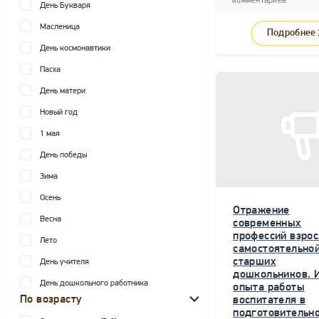
комментариев
День Букваря
Масленица
Подробнее
День космонавтики
Пасха
День матери
Новый год
1 мая
День победы
Зима
Осень
Отражение
Весна
современных
профессий взрос
Лето
самостоятельной
старших
День учителя
дошкольников. 
День дошкольного работника
опыта работы
По возрасту
воспитателя в
подготовительн