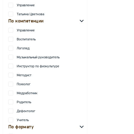
Управление
Татьяна Цветкова
По компетенции
Управление
Воспитатель
Логопед
Музыкальный руководитель
Инструктор по физкультуре
Методист
Психолог
Медработник
Родитель
Дефектолог
Учитель
По формату