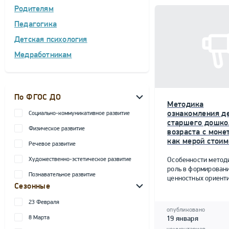
Родителям
Педагогика
Детская психология
Медработникам
По ФГОС ДО
Методика
ознакомления д
Социально-коммуникативное развитие
старшего дошко
Физическое развитие
возраста с моне
как мерой стоим
Речевое развитие
Художественно-эстетическое развитие
Особенности метод
роль в формирован
Познавательное развитие
ценностных ориент
Сезонные
23 Февраля
опубликовано
8 Марта
19 января