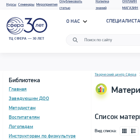
Опубликовать
Копилка
ОНЛАЙН
Курсы
Семинары
Мероприятия
статью
знаний
МАГАЗИН
СПЕЦИАЛИСТА
О НАС
ТЦ СФЕРА — 30 ЛЕТ
Блок новостей
Творческий центр Сфера
Библиотека
Матери
Главная
Заведующим ДОО
Методистам
Список матер
Воспитателям
Логопедам
Вид списка:
Инструкторам по физкультуре