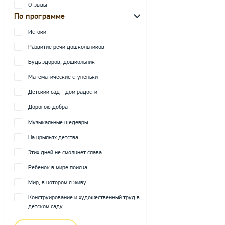
Отзывы
По программе
Истоки
Развитие речи дошкольников
Будь здоров, дошкольник
Математические ступеньки
Детский сад - дом радости
Дорогою добра
Музыкальные шедевры
На крыльях детства
Этих дней не смолкнет слава
Ребенок в мире поиска
Мир, в котором я живу
Конструирование и художественный труд в
детском саду