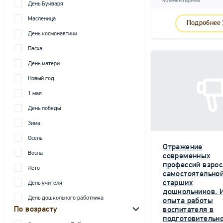
комментариев
День Букваря
Масленица
Подробнее
День космонавтики
Пасха
День матери
Новый год
1 мая
День победы
Зима
Осень
Отражение
Весна
современных
профессий взрос
Лето
самостоятельной
старших
День учителя
дошкольников. 
День дошкольного работника
опыта работы
По возрасту
воспитателя в
подготовительн