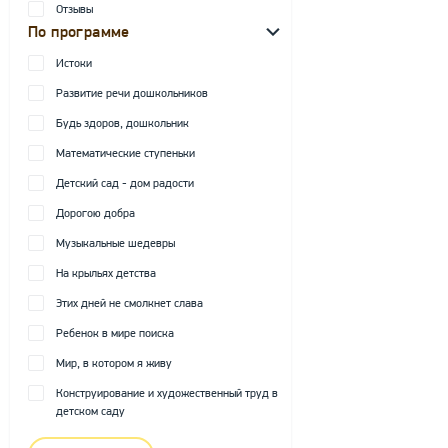
Отзывы
По программе
Истоки
Развитие речи дошкольников
Будь здоров, дошкольник
Математические ступеньки
Детский сад - дом радости
Дорогою добра
Музыкальные шедевры
На крыльях детства
Этих дней не смолкнет слава
Ребенок в мире поиска
Мир, в котором я живу
Конструирование и художественный труд в
детском саду