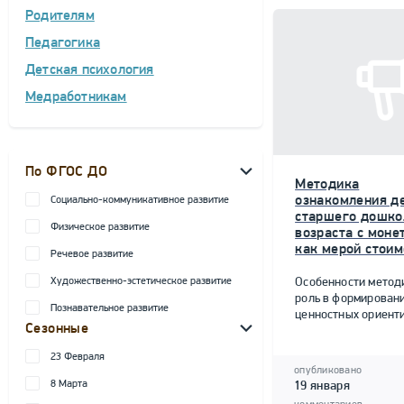
Родителям
Педагогика
Детская психология
Медработникам
По ФГОС ДО
Методика
ознакомления д
Социально-коммуникативное развитие
старшего дошко
Физическое развитие
возраста с моне
как мерой стоим
Речевое развитие
Художественно-эстетическое развитие
Особенности метод
роль в формирован
Познавательное развитие
ценностных ориент
Сезонные
23 Февраля
опубликовано
8 Марта
19 января