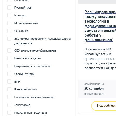
Рисование
Русский язык
Роль информаци
История
коммуникацион
технологий в
Мелкая моторика
формировании н
самостоятельно
Сенсорика
работы у
Экспериментирование и исследовательская
дошкольников"
деятельность
Во всем мире ИКТ
ОВЗ, инклюзивное образование
используется и в
Безопасность детей
производственных
отраслях, и в сфере
Патриотическое воспитание
познавательной дея
Своими руками
ВПР
опубликовано
30 сентября
Развитие логики
комментариев
Развиваем память и внимание
Этнография
Подробнее
Праздничная продукция