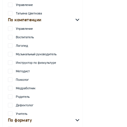
Управление
Татьяна Цветкова
По компетенции
Управление
Воспитатель
Логопед
Музыкальный руководитель
Инструктор по физкультуре
Методист
Психолог
Медработник
Родитель
Дефектолог
Учитель
По формату