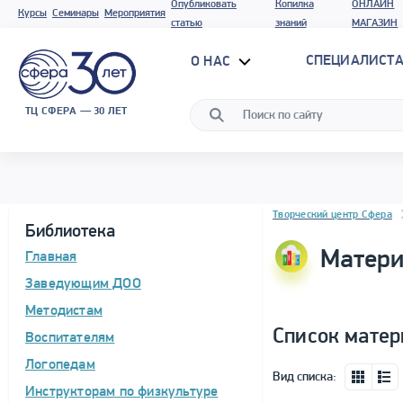
Опубликовать
Копилка
ОНЛАЙН
Курсы
Семинары
Мероприятия
статью
знаний
МАГАЗИН
СПЕЦИАЛИСТА
О НАС
ТЦ СФЕРА — 30 ЛЕТ
Блок новостей
Творческий центр Сфера
Библиотека
Матери
Главная
Заведующим ДОО
Методистам
Список матер
Воспитателям
Логопедам
Вид списка:
Инструкторам по физкультуре