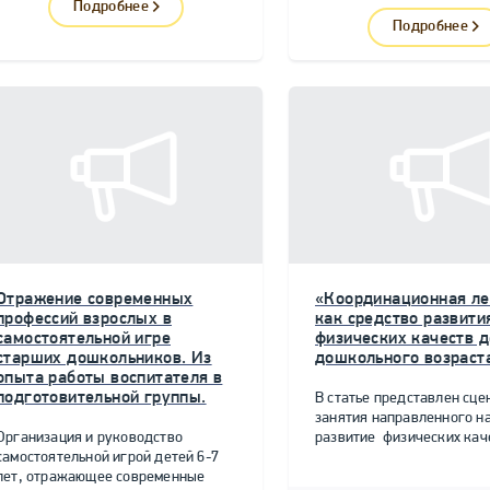
Подробнее
Подробнее
Отражение современных
«Координационная ле
профессий взрослых в
как средство развити
самостоятельной игре
физических качеств д
старших дошкольников. Из
дошкольного возраст
опыта работы воспитателя в
подготовительной группы.
В статье представлен сце
занятия направленного н
Организация и руководство
развитие физических качес
самостоятельной игрой детей 6-7
лет, отражающее современные