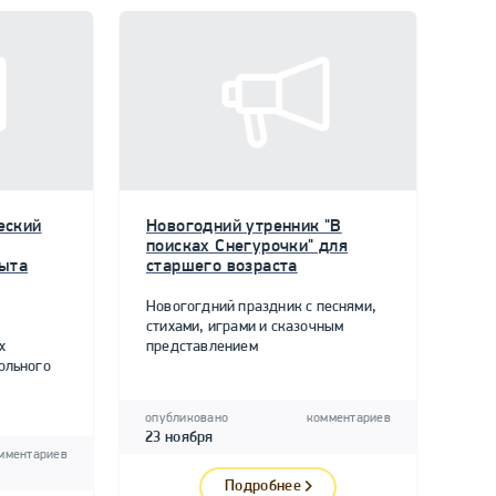
еский
Новогодний утренник "В
поисках Снегурочки" для
пыта
старшего возраста
Новогогдний праздник с песнями,
стихами, играми и сказочным
х
представлением
ольного
опубликовано
комментариев
23 ноября
мментариев
Подробнее