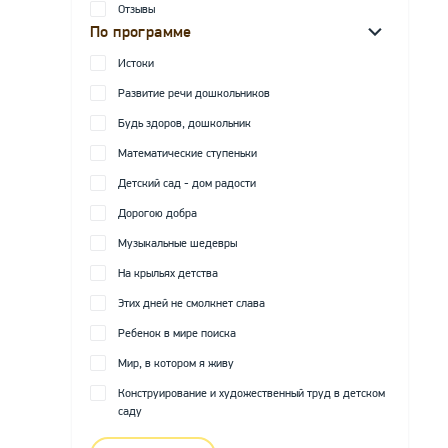
Отзывы
По программе
Истоки
Развитие речи дошкольников
Будь здоров, дошкольник
Математические ступеньки
Детский сад - дом радости
Дорогою добра
Музыкальные шедевры
На крыльях детства
Этих дней не смолкнет слава
Ребенок в мире поиска
Мир, в котором я живу
Конструирование и художественный труд в детском
саду