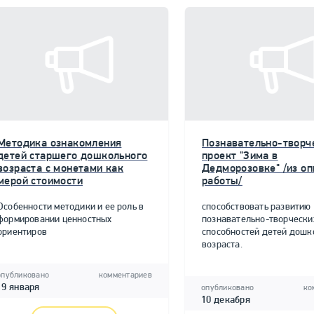
Методика ознакомления
Познавательно-творч
детей старшего дошкольного
проект "Зима в
возраста с монетами как
Дедморозовке" /из о
мерой стоимости
работы/
Особенности методики и ее роль в
способствовать развитию
формировании ценностных
познавательно-творчески
ориентиров
способностей детей дошк
возраста.
опубликовано
комментариев
19 января
опубликовано
ко
10 декабря