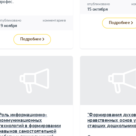
профес..
опубликовано
ко
15 октября
опубликовано
комментариев
Подробнее
19 ноября
Подробнее
Роль информационно-
"Формирования духов
коммуникационных
нравственных основ у
технологий в формировании
старших дошкольнико
навыков самостоятельной