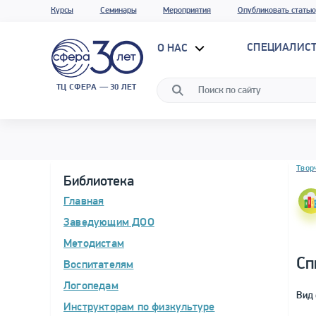
Курсы
Семинары
Мероприятия
Опубликовать статью
СПЕЦИАЛИС
О НАС
ТЦ СФЕРА — 30 ЛЕТ
Блок 
Твор
Библиотека
Главная
Заведующим ДОО
Методистам
Сп
Воспитателям
Логопедам
Вид 
Инструкторам по физкультуре