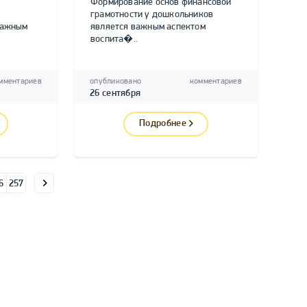
Формирование основ финансовой
грамотности у дошкольников
важным
является важным аспектом
воспита�..
мментариев
опубликовано
комментариев
26 сентября
Подробнее
6
257