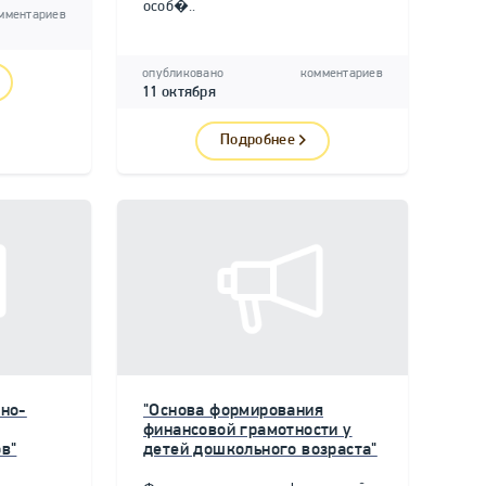
особ�..
мментариев
опубликовано
комментариев
11 октября
Подробнее
но-
"Основа формирования
финансовой грамотности у
в"
детей дошкольного возраста"