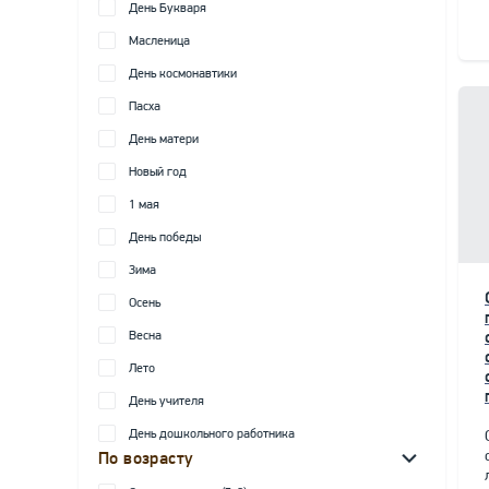
День Букваря
Масленица
День космонавтики
Пасха
День матери
Новый год
1 мая
День победы
Зима
Осень
Весна
Лето
День учителя
День дошкольного работника
По возрасту