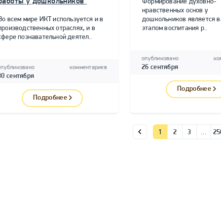
работы у дошкольников"
Формирование духовно-
нравственных основ у
Во всем мире ИКТ используется и в
дошкольников является 
производственных отраслях, и в
этапом воспитания р..
сфере познавательной деятел..
опубликовано
ко
26 сентября
опубликовано
комментариев
30 сентября
Подробнее
Подробнее
1
2
3
…
25