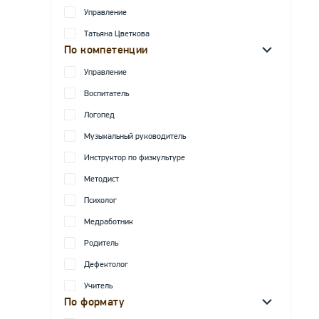
Управление
Татьяна Цветкова
По компетенции
Управление
Воспитатель
Логопед
Музыкальный руководитель
Инструктор по физкультуре
Методист
Психолог
Медработник
Родитель
Дефектолог
Учитель
По формату