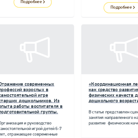
Подробнее
Подробнее
Отражение современных
«Координационная ле
профессий взрослых в
как средство развити
самостоятельной игре
физических качеств д
старших дошкольников. Из
дошкольного возраст
опыта работы воспитателя в
подготовительной группы.
В статье представлен сце
занятия направленного н
Организация и руководство
развитие физических качес
самостоятельной игрой детей 6-7
лет, отражающее современные