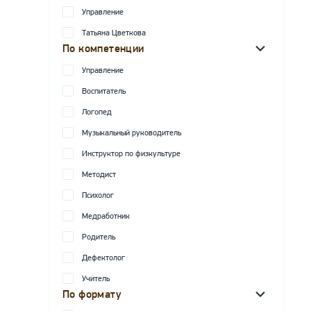
Управление
Татьяна Цветкова
По компетенции
Управление
Воспитатель
Логопед
Музыкальный руководитель
Инструктор по физкультуре
Методист
Психолог
Медработник
Родитель
Дефектолог
Учитель
По формату