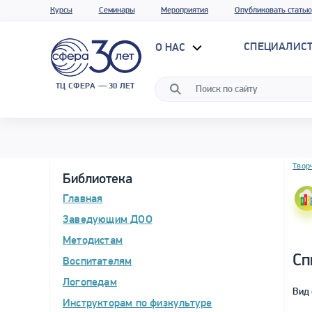
Курсы
Семинары
Мероприятия
Опубликовать статью
СПЕЦИАЛИС
О НАС
ТЦ СФЕРА — 30 ЛЕТ
Блок 
Твор
Библиотека
Главная
Заведующим ДОО
Методистам
Сп
Воспитателям
Логопедам
Вид 
Инструкторам по физкультуре