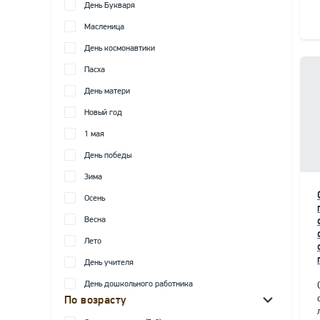
День Букваря
Масленица
День космонавтики
Пасха
День матери
Новый год
1 мая
День победы
Зима
Осень
Весна
Лето
День учителя
День дошкольного работника
По возрасту