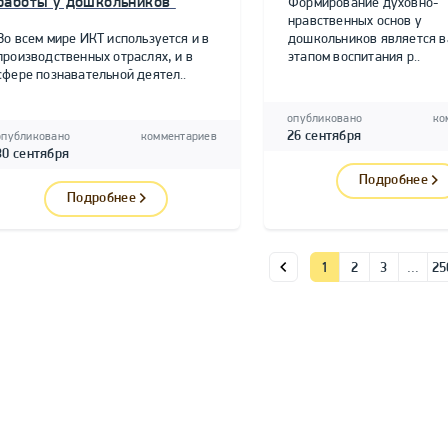
работы у дошкольников"
Формирование духовно-
нравственных основ у
Во всем мире ИКТ используется и в
дошкольников является 
производственных отраслях, и в
этапом воспитания р..
сфере познавательной деятел..
опубликовано
ко
26 сентября
опубликовано
комментариев
30 сентября
Подробнее
Подробнее
1
2
3
…
25