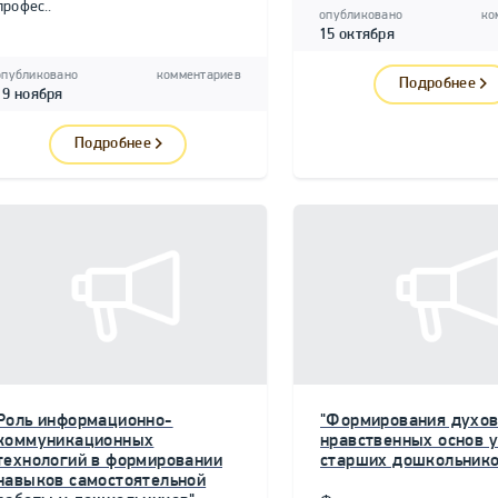
профес..
опубликовано
ко
15 октября
опубликовано
комментариев
Подробнее
19 ноября
Подробнее
Роль информационно-
"Формирования духов
коммуникационных
нравственных основ у
технологий в формировании
старших дошкольнико
навыков самостоятельной