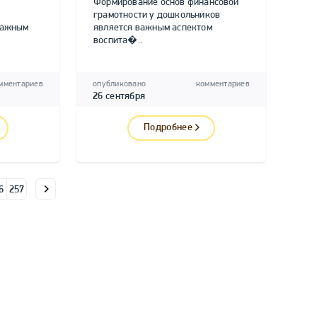
Формирование основ финансовой
грамотности у дошкольников
важным
является важным аспектом
воспита�..
мментариев
опубликовано
комментариев
26 сентября
Подробнее
6
257