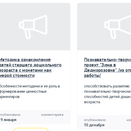
Методика ознакомления
Познавательно-творч
детей старшего дошкольного
проект "Зима в
возраста с монетами как
Дедморозовке" /из о
мерой стоимости
работы/
Особенности методики и ее роль в
способствовать развитию
формировании ценностных
познавательно-творчески
ориентиров
способностей детей дошк
возраста.
опубликовано
комментариев
19 января
опубликовано
ко
10 декабря