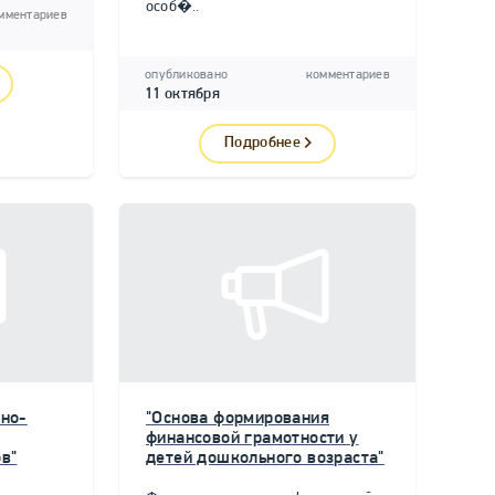
особ�..
мментариев
опубликовано
комментариев
11 октября
Подробнее
но-
"Основа формирования
финансовой грамотности у
в"
детей дошкольного возраста"