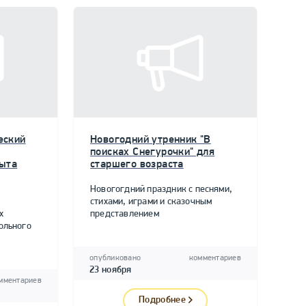
еский
Новогодний утренник "В
поисках Снегурочки" для
пыта
старшего возраста
Новогогдний праздник с песнями,
стихами, играми и сказочным
х
представлением
ольного
опубликовано
комментариев
23 ноября
мментариев
Подробнее