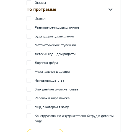
Отзывы
По программе
Истоки
Развитие речи дошкольников
Будь здоров, дошкольник
Математические ступеньки
Детский сад - дом радости
Дорогою добра
Музыкальные шедевры
На крыльях детства
Этих дней не смолкнет слава
Ребенок в мире поиска
Мир, в котором я живу
Конструирование и художественный труд в детском
саду