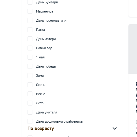
День Букваря
Масленица
День космонавтики
Пасха
День матери
Новый год
1 мая
День победы
Зима
Осень
Весна
Лето
День учителя
День дошкольного работника
По возрасту