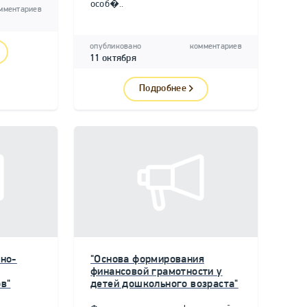
особ�..
мментариев
опубликовано
комментариев
11 октября
Подробнее
но-
"Основа формирования
финансовой грамотности у
в"
детей дошкольного возраста"