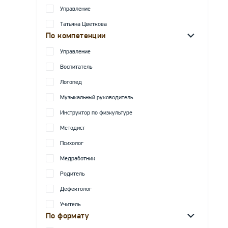
Управление
Татьяна Цветкова
По компетенции
Управление
Воспитатель
Логопед
Музыкальный руководитель
Инструктор по физкультуре
Методист
Психолог
Медработник
Родитель
Дефектолог
Учитель
По формату