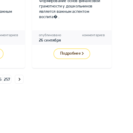
Формирование основ финансовой
грамотности у дошкольников
важным
является важным аспектом
воспита�..
мментариев
опубликовано
комментариев
26 сентября
Подробнее
6
257