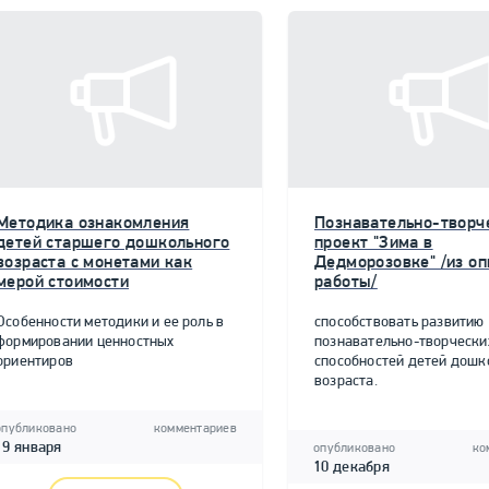
Методика ознакомления
Познавательно-творч
детей старшего дошкольного
проект "Зима в
возраста с монетами как
Дедморозовке" /из о
мерой стоимости
работы/
Особенности методики и ее роль в
способствовать развитию
формировании ценностных
познавательно-творчески
ориентиров
способностей детей дошк
возраста.
опубликовано
комментариев
19 января
опубликовано
ко
10 декабря