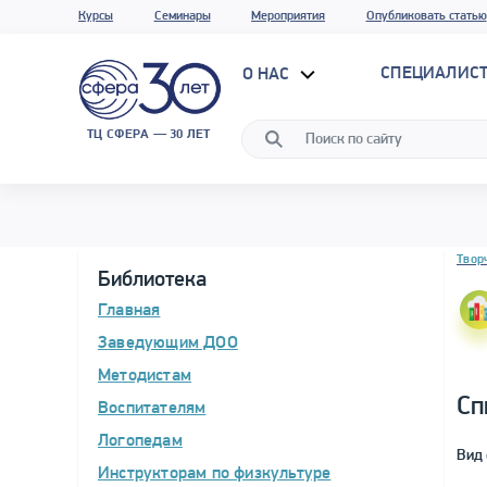
Курсы
Семинары
Мероприятия
Опубликовать статью
СПЕЦИАЛИС
О НАС
ТЦ СФЕРА — 30 ЛЕТ
Блок 
Твор
Библиотека
Главная
Заведующим ДОО
Методистам
Сп
Воспитателям
Логопедам
Вид 
Инструкторам по физкультуре