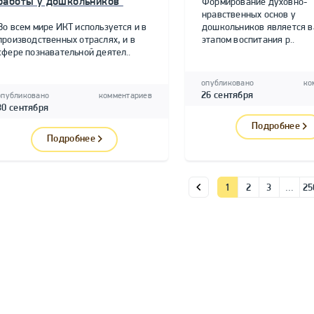
работы у дошкольников"
Формирование духовно-
нравственных основ у
Во всем мире ИКТ используется и в
дошкольников является 
производственных отраслях, и в
этапом воспитания р..
сфере познавательной деятел..
опубликовано
ко
26 сентября
опубликовано
комментариев
30 сентября
Подробнее
Подробнее
1
2
3
…
25