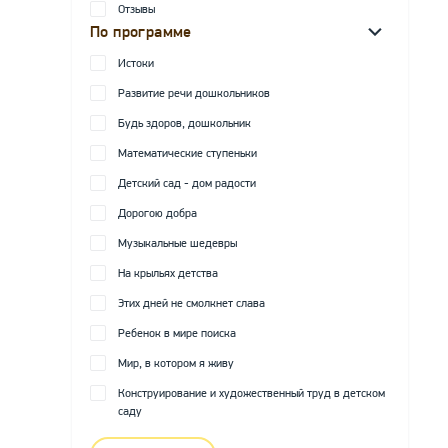
Отзывы
По программе
Истоки
Развитие речи дошкольников
Будь здоров, дошкольник
Математические ступеньки
Детский сад - дом радости
Дорогою добра
Музыкальные шедевры
На крыльях детства
Этих дней не смолкнет слава
Ребенок в мире поиска
Мир, в котором я живу
Конструирование и художественный труд в детском
саду