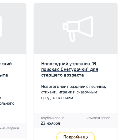
еский
Новогодний утренник "В
поисках Снегурочки" для
пыта
старшего возраста
Новогогдний праздник с песнями,
стихами, играми и сказочным
х
представлением
ольного
опубликовано
комментариев
23 ноября
мментариев
Подробнее