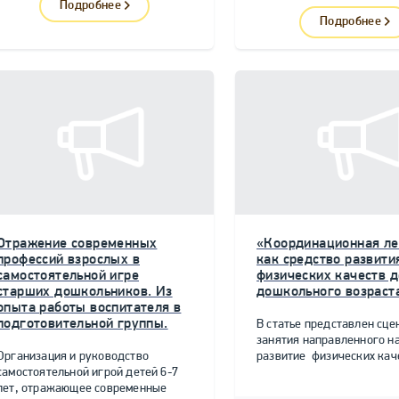
Подробнее
Подробнее
Отражение современных
«Координационная ле
профессий взрослых в
как средство развити
самостоятельной игре
физических качеств д
старших дошкольников. Из
дошкольного возраст
опыта работы воспитателя в
подготовительной группы.
В статье представлен сце
занятия направленного н
Организация и руководство
развитие физических качес
самостоятельной игрой детей 6-7
лет, отражающее современные