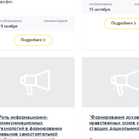
профес..
опубликовано
ко
15 октября
опубликовано
комментариев
Подробнее
19 ноября
Подробнее
Роль информационно-
"Формирования духов
коммуникационных
нравственных основ у
технологий в формировании
старших дошкольнико
навыков самостоятельной