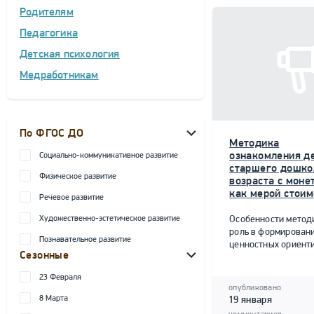
Родителям
Педагогика
Детская психология
Медработникам
По ФГОС ДО
Методика
ознакомления д
Социально-коммуникативное развитие
старшего дошко
Физическое развитие
возраста с моне
как мерой стоим
Речевое развитие
Художественно-эстетическое развитие
Особенности метод
роль в формирован
Познавательное развитие
ценностных ориент
Сезонные
23 Февраля
опубликовано
8 Марта
19 января