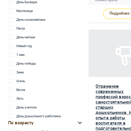
комментариев
День Букваря
Масленица
Подробнее
День космонавтики
Пасха
День матери
Новый год
1 мая
День победы
Зима
Осень
Отражение
Весна
современных
профессий взрос
Лето
самостоятельной
старших
День учителя
дошкольников. 
День дошкольного работника
опыта работы
По возрасту
воспитателя в
подготовительн