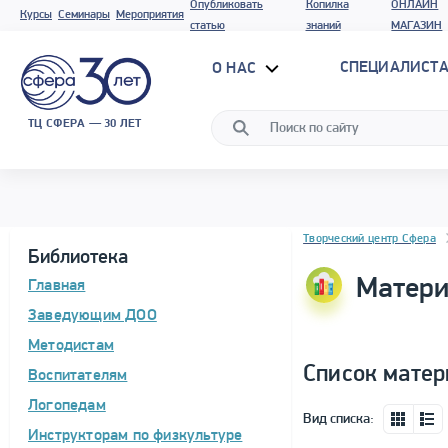
Опубликовать
Копилка
ОНЛАЙН
Курсы
Семинары
Мероприятия
статью
знаний
МАГАЗИН
СПЕЦИАЛИСТА
О НАС
ТЦ СФЕРА — 30 ЛЕТ
Блок новостей
Творческий центр Сфера
Библиотека
Матери
Главная
Заведующим ДОО
Методистам
Список матер
Воспитателям
Логопедам
Вид списка:
Инструкторам по физкультуре