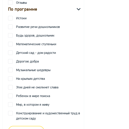
Отзывы
По программе
Истоки
Развитие речи дошкольников
Будь здоров, дошкольник
Математические ступеньки
Детский сад - дом радости
Дорогою добра
Музыкальные шедевры
На крыльях детства
Этих дней не смолкнет слава
Ребенок в мире поиска
Мир, в котором я живу
Конструирование и художественный труд в
детском саду