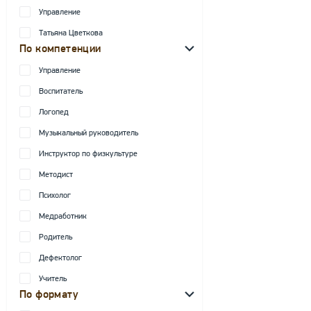
Управление
Татьяна Цветкова
По компетенции
Управление
Воспитатель
Логопед
Музыкальный руководитель
Инструктор по физкультуре
Методист
Психолог
Медработник
Родитель
Дефектолог
Учитель
По формату