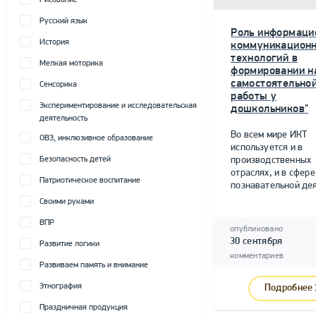
Рисование
Русский язык
Роль информаци
История
коммуникацион
технологий в
Мелкая моторика
формировании н
самостоятельно
Сенсорика
работы у
Экспериментирование и исследовательская
дошкольников"
деятельность
Во всем мире ИКТ
ОВЗ, инклюзивное образование
используется и в
Безопасность детей
производственных
отраслях, и в сфере
Патриотическое воспитание
познавательной дея
Своими руками
ВПР
опубликовано
30 сентября
Развитие логики
комментариев
Развиваем память и внимание
Этнография
Подробнее
Праздничная продукция