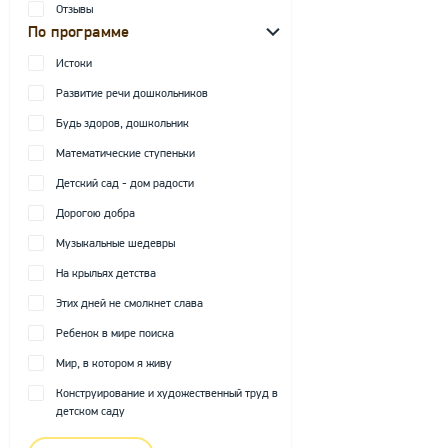
Отзывы
По программе
Истоки
Развитие речи дошкольников
Будь здоров, дошкольник
Математические ступеньки
Детский сад - дом радости
Дорогою добра
Музыкальные шедевры
На крыльях детства
Этих дней не смолкнет слава
Ребенок в мире поиска
Мир, в котором я живу
Конструирование и художественный труд в
детском саду