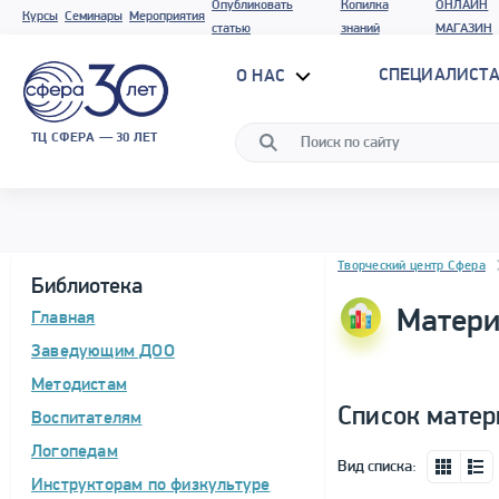
Опубликовать
Копилка
ОНЛАЙН
Курсы
Семинары
Мероприятия
статью
знаний
МАГАЗИН
СПЕЦИАЛИСТА
О НАС
ТЦ СФЕРА — 30 ЛЕТ
Блок новостей
Творческий центр Сфера
Библиотека
Матери
Главная
Заведующим ДОО
Методистам
Список матер
Воспитателям
Логопедам
Вид списка:
Инструкторам по физкультуре