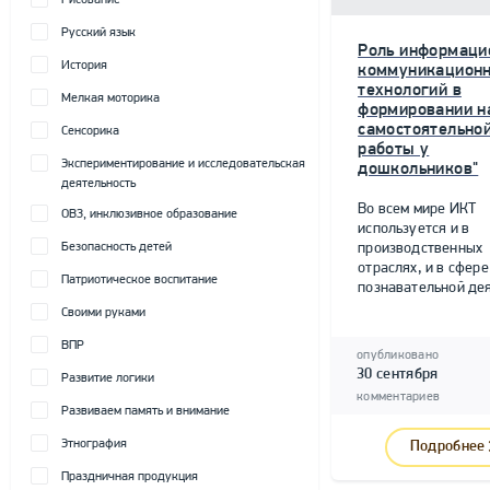
Рисование
Русский язык
Роль информаци
История
коммуникацион
технологий в
Мелкая моторика
формировании н
самостоятельно
Сенсорика
работы у
Экспериментирование и исследовательская
дошкольников"
деятельность
Во всем мире ИКТ
ОВЗ, инклюзивное образование
используется и в
Безопасность детей
производственных
отраслях, и в сфере
Патриотическое воспитание
познавательной дея
Своими руками
ВПР
опубликовано
30 сентября
Развитие логики
комментариев
Развиваем память и внимание
Этнография
Подробнее
Праздничная продукция