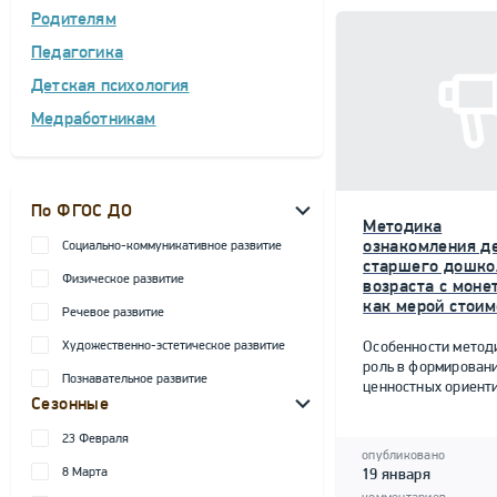
Родителям
Педагогика
Детская психология
Медработникам
По ФГОС ДО
Методика
ознакомления д
Социально-коммуникативное развитие
старшего дошко
Физическое развитие
возраста с моне
как мерой стоим
Речевое развитие
Художественно-эстетическое развитие
Особенности метод
роль в формирован
Познавательное развитие
ценностных ориент
Сезонные
23 Февраля
опубликовано
8 Марта
19 января