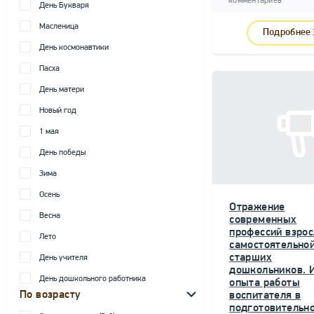
комментариев
День Букваря
Масленица
Подробнее
День космонавтики
Пасха
День матери
Новый год
1 мая
День победы
Зима
Осень
Отражение
Весна
современных
профессий взрос
Лето
самостоятельной
старших
День учителя
дошкольников. 
День дошкольного работника
опыта работы
По возрасту
воспитателя в
подготовительн