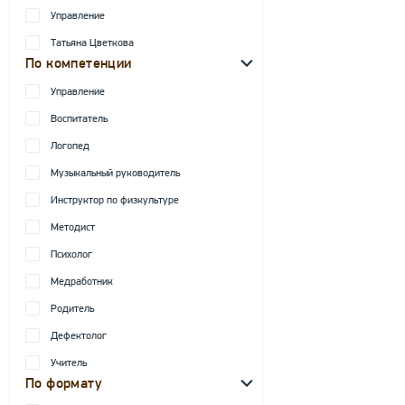
Управление
Татьяна Цветкова
По компетенции
Управление
Воспитатель
Логопед
Музыкальный руководитель
Инструктор по физкультуре
Методист
Психолог
Медработник
Родитель
Дефектолог
Учитель
По формату