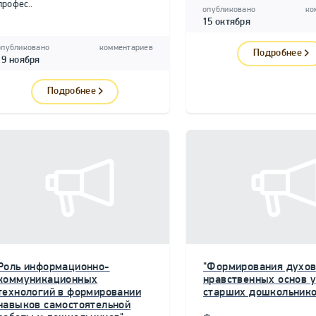
профес..
опубликовано
ко
15 октября
опубликовано
комментариев
Подробнее
19 ноября
Подробнее
Роль информационно-
"Формирования духов
коммуникационных
нравственных основ у
технологий в формировании
старших дошкольнико
навыков самостоятельной