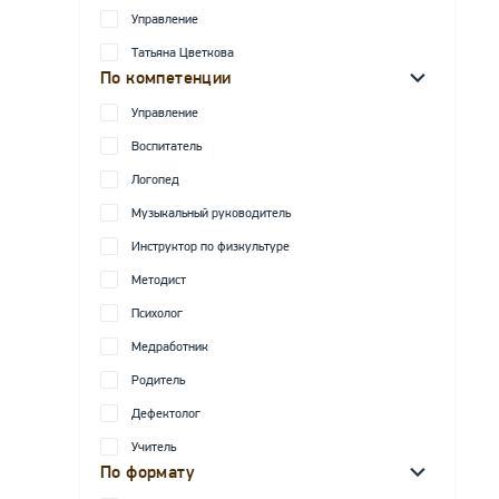
Управление
Татьяна Цветкова
По компетенции
Управление
Воспитатель
Логопед
Музыкальный руководитель
Инструктор по физкультуре
Методист
Психолог
Медработник
Родитель
Дефектолог
Учитель
По формату