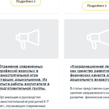
Подробнее
Подробнее
Отражение современных
«Координационная ле
профессий взрослых в
как средство развити
самостоятельной игре
физических качеств д
старших дошкольников. Из
дошкольного возраст
опыта работы воспитателя в
подготовительной группы.
В статье представлен сце
занятия направленного н
Организация и руководство
развитие физических качес
самостоятельной игрой детей 6-7
лет, отражающее современные