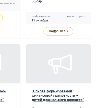
особ�..
мментариев
опубликовано
комментариев
11 октября
Подробнее
но-
"Основа формирования
финансовой грамотности у
в"
детей дошкольного возраста"