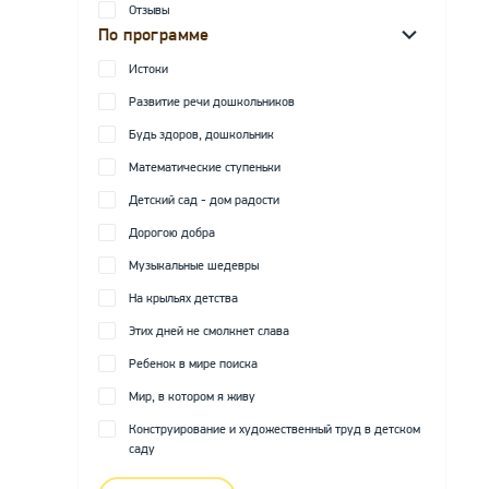
Отзывы
По программе
Истоки
Развитие речи дошкольников
Будь здоров, дошкольник
Математические ступеньки
Детский сад - дом радости
Дорогою добра
Музыкальные шедевры
На крыльях детства
Этих дней не смолкнет слава
Ребенок в мире поиска
Мир, в котором я живу
Конструирование и художественный труд в детском
саду