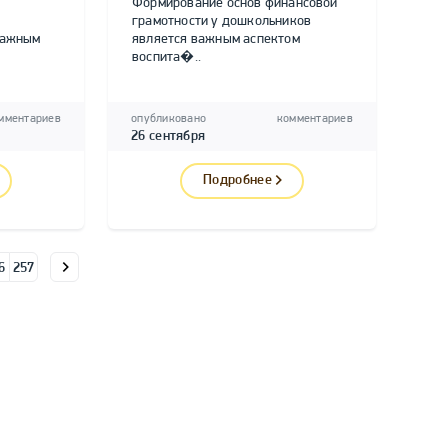
Формирование основ финансовой
грамотности у дошкольников
важным
является важным аспектом
воспита�..
мментариев
опубликовано
комментариев
26 сентября
Подробнее
6
257