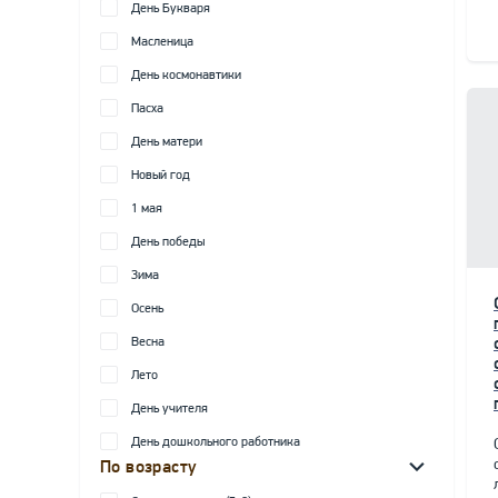
День Букваря
Масленица
День космонавтики
Пасха
День матери
Новый год
1 мая
День победы
Зима
Осень
Весна
Лето
День учителя
День дошкольного работника
По возрасту