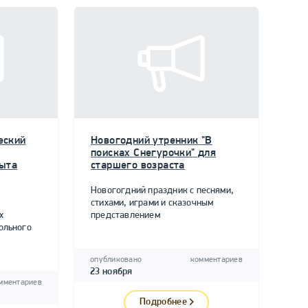
еский
Новогодний утренник "В
поисках Снегурочки" для
пыта
старшего возраста
Новогогдний праздник с песнями,
стихами, играми и сказочным
х
представлением
ольного
опубликовано
комментариев
23 ноября
мментариев
Подробнее