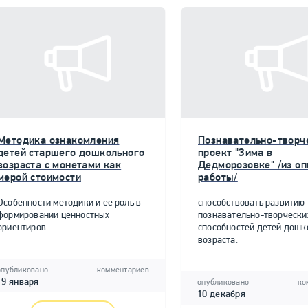
Методика ознакомления
Познавательно-творч
детей старшего дошкольного
проект "Зима в
возраста с монетами как
Дедморозовке" /из о
мерой стоимости
работы/
Особенности методики и ее роль в
способствовать развитию
формировании ценностных
познавательно-творчески
ориентиров
способностей детей дошк
возраста.
опубликовано
комментариев
19 января
опубликовано
ко
10 декабря