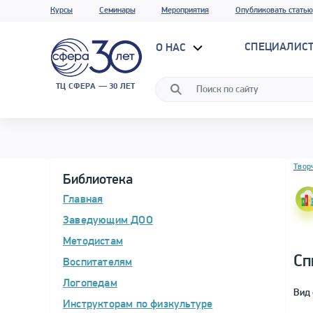
Курсы
Семинары
Мероприятия
Опубликовать статью
СПЕЦИАЛИС
О НАС
ТЦ СФЕРА — 30 ЛЕТ
Блок 
Твор
Библиотека
Главная
Заведующим ДОО
Методистам
Сп
Воспитателям
Логопедам
Вид 
Инструкторам по физкультуре