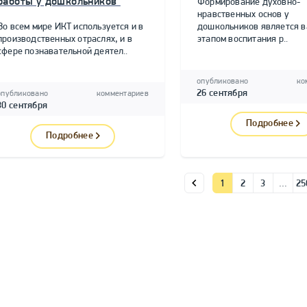
работы у дошкольников"
Формирование духовно-
нравственных основ у
Во всем мире ИКТ используется и в
дошкольников является 
производственных отраслях, и в
этапом воспитания р..
сфере познавательной деятел..
опубликовано
ко
26 сентября
опубликовано
комментариев
30 сентября
Подробнее
Подробнее
1
2
3
…
25