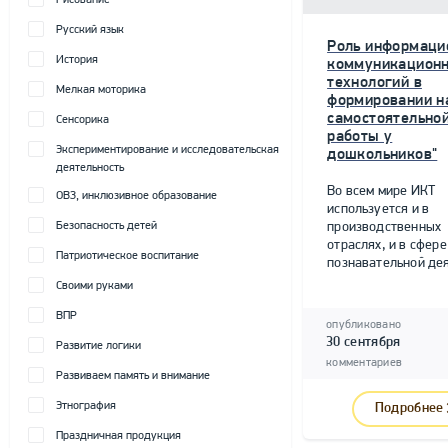
Рисование
Русский язык
Роль информаци
История
коммуникацион
технологий в
Мелкая моторика
формировании н
самостоятельно
Сенсорика
работы у
Экспериментирование и исследовательская
дошкольников"
деятельность
Во всем мире ИКТ
ОВЗ, инклюзивное образование
используется и в
Безопасность детей
производственных
отраслях, и в сфере
Патриотическое воспитание
познавательной дея
Своими руками
ВПР
опубликовано
30 сентября
Развитие логики
комментариев
Развиваем память и внимание
Этнография
Подробнее
Праздничная продукция