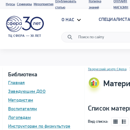
Опубликовать
Копилка
ОНЛАЙН
Курсы
Семинары
Мероприятия
статью
знаний
МАГАЗИН
СПЕЦИАЛИСТА
О НАС
ТЦ СФЕРА — 30 ЛЕТ
Блок новостей
Творческий центр Сфера
Библиотека
Матери
Главная
Заведующим ДОО
Методистам
Список матер
Воспитателям
Логопедам
Вид списка:
Инструкторам по физкультуре