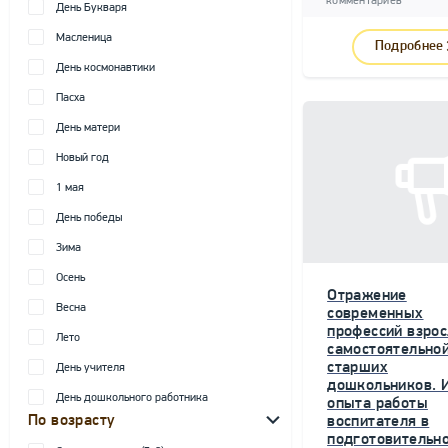
комментариев
День Букваря
Масленица
Подробнее
День космонавтики
Пасха
День матери
Новый год
1 мая
День победы
Зима
Осень
Отражение
Весна
современных
профессий взрос
Лето
самостоятельной
старших
День учителя
дошкольников. 
День дошкольного работника
опыта работы
По возрасту
воспитателя в
подготовительн