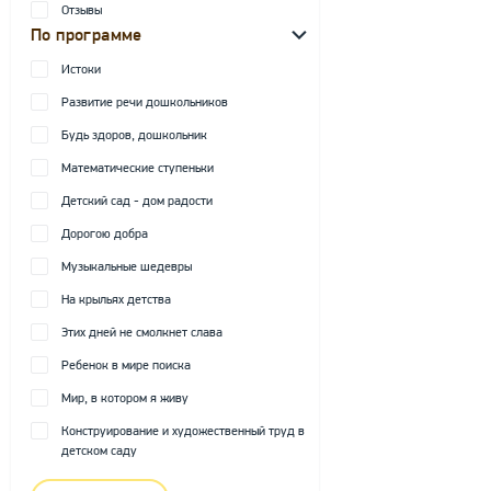
Отзывы
По программе
Истоки
Развитие речи дошкольников
Будь здоров, дошкольник
Математические ступеньки
Детский сад - дом радости
Дорогою добра
Музыкальные шедевры
На крыльях детства
Этих дней не смолкнет слава
Ребенок в мире поиска
Мир, в котором я живу
Конструирование и художественный труд в
детском саду