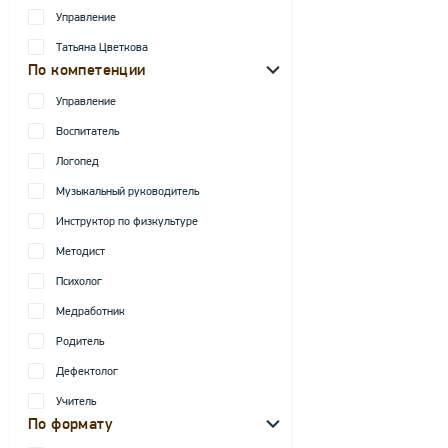
Управление
Татьяна Цветкова
По компетенции
Управление
Воспитатель
Логопед
Музыкальный руководитель
Инструктор по физкультуре
Методист
Психолог
Медработник
Родитель
Дефектолог
Учитель
По формату