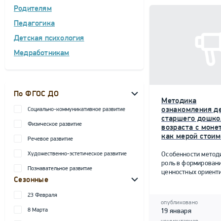
Родителям
Педагогика
Детская психология
Медработникам
По ФГОС ДО
Методика
ознакомления д
Социально-коммуникативное развитие
старшего дошко
Физическое развитие
возраста с моне
как мерой стоим
Речевое развитие
Художественно-эстетическое развитие
Особенности метод
роль в формирован
Познавательное развитие
ценностных ориент
Сезонные
23 Февраля
опубликовано
8 Марта
19 января