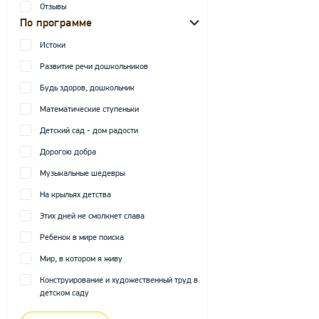
Отзывы
По программе
Истоки
Развитие речи дошкольников
Будь здоров, дошкольник
Математические ступеньки
Детский сад - дом радости
Дорогою добра
Музыкальные шедевры
На крыльях детства
Этих дней не смолкнет слава
Ребенок в мире поиска
Мир, в котором я живу
Конструирование и художественный труд в
детском саду