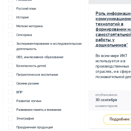
Рисование
Русский язык
Роль информаци
История
коммуникацион
технологий в
Мелкая моторика
формировании н
самостоятельно
Сенсорика
работы у
Экспериментирование и исследовательская
дошкольников"
деятельность
Во всем мире ИКТ
ОВЗ, инклюзивное образование
используется и в
Безопасность детей
производственных
отраслях, и в сфере
Патриотическое воспитание
познавательной дея
Своими руками
ВПР
опубликовано
30 сентября
Развитие логики
комментариев
Развиваем память и внимание
Этнография
Подробнее
Праздничная продукция