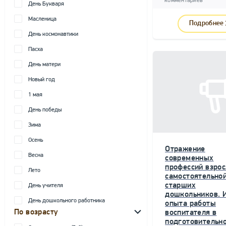
комментариев
День Букваря
Масленица
Подробнее
День космонавтики
Пасха
День матери
Новый год
1 мая
День победы
Зима
Осень
Отражение
Весна
современных
профессий взрос
Лето
самостоятельной
старших
День учителя
дошкольников. 
День дошкольного работника
опыта работы
По возрасту
воспитателя в
подготовительн