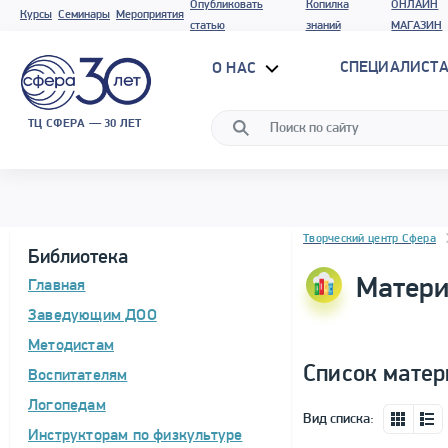
Опубликовать
Копилка
ОНЛАЙН
Курсы
Семинары
Мероприятия
статью
знаний
МАГАЗИН
СПЕЦИАЛИСТА
О НАС
ТЦ СФЕРА — 30 ЛЕТ
Блок новостей
Творческий центр Сфера
Библиотека
Матери
Главная
Заведующим ДОО
Методистам
Список матер
Воспитателям
Логопедам
Вид списка:
Инструкторам по физкультуре