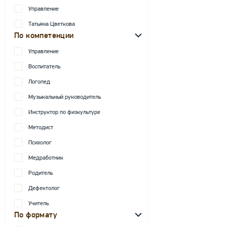
Управление
Татьяна Цветкова
По компетенции
Управление
Воспитатель
Логопед
Музыкальный руководитель
Инструктор по физкультуре
Методист
Психолог
Медработник
Родитель
Дефектолог
Учитель
По формату