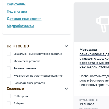
Родителям
Педагогика
Детская психология
Медработникам
По ФГОС ДО
Методика
ознакомления д
Социально-коммуникативное развитие
старшего дошко
Физическое развитие
возраста с моне
как мерой стоим
Речевое развитие
Художественно-эстетическое развитие
Особенности метод
роль в формирован
Познавательное развитие
ценностных ориент
Сезонные
23 Февраля
опубликовано
8 Марта
19 января