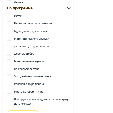
Отзывы
По программе
Истоки
Развитие речи дошкольников
Будь здоров, дошкольник
Математические ступеньки
Детский сад - дом радости
Дорогою добра
Музыкальные шедевры
На крыльях детства
Этих дней не смолкнет слава
Ребенок в мире поиска
Мир, в котором я живу
Конструирование и художественный труд в
детском саду