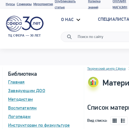
Опубликовать
Копилка
ОНЛАЙН
Курсы
Семинары
Мероприятия
статью
знаний
МАГАЗИН
СПЕЦИАЛИСТА
О НАС
ТЦ СФЕРА — 30 ЛЕТ
Блок новостей
Творческий центр Сфера
Библиотека
Матери
Главная
Заведующим ДОО
Методистам
Список матер
Воспитателям
Логопедам
Вид списка:
Инструкторам по физкультуре