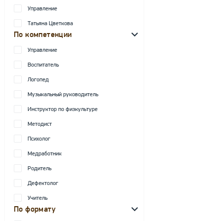
Управление
Татьяна Цветкова
По компетенции
Управление
Воспитатель
Логопед
Музыкальный руководитель
Инструктор по физкультуре
Методист
Психолог
Медработник
Родитель
Дефектолог
Учитель
По формату