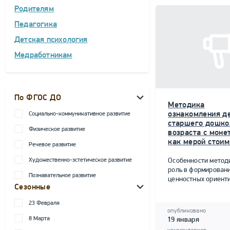
Родителям
Педагогика
Детская психология
Медработникам
По ФГОС ДО
Методика
ознакомления д
Социально-коммуникативное развитие
старшего дошко
Физическое развитие
возраста с моне
как мерой стоим
Речевое развитие
Художественно-эстетическое развитие
Особенности метод
роль в формирован
Познавательное развитие
ценностных ориент
Сезонные
23 Февраля
опубликовано
8 Марта
19 января