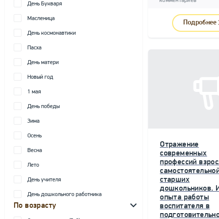
комментариев
День Букваря
Масленица
Подробнее
День космонавтики
Пасха
День матери
Новый год
1 мая
День победы
Зима
Осень
Отражение
Весна
современных
профессий взрос
Лето
самостоятельной
старших
День учителя
дошкольников. 
День дошкольного работника
опыта работы
По возрасту
воспитателя в
подготовительн