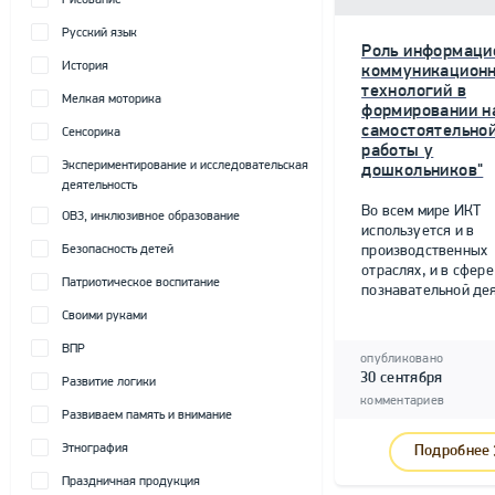
Рисование
Русский язык
Роль информаци
История
коммуникацион
технологий в
Мелкая моторика
формировании н
самостоятельно
Сенсорика
работы у
Экспериментирование и исследовательская
дошкольников"
деятельность
Во всем мире ИКТ
ОВЗ, инклюзивное образование
используется и в
Безопасность детей
производственных
отраслях, и в сфере
Патриотическое воспитание
познавательной дея
Своими руками
ВПР
опубликовано
30 сентября
Развитие логики
комментариев
Развиваем память и внимание
Этнография
Подробнее
Праздничная продукция