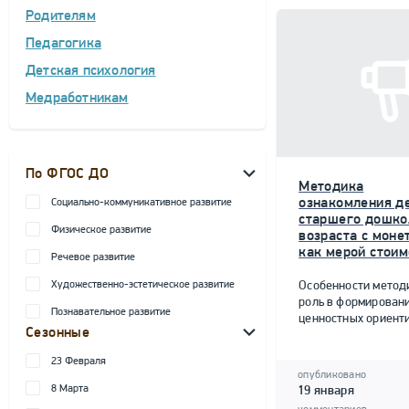
Родителям
Педагогика
Детская психология
Медработникам
По ФГОС ДО
Методика
ознакомления д
Социально-коммуникативное развитие
старшего дошко
Физическое развитие
возраста с моне
как мерой стоим
Речевое развитие
Художественно-эстетическое развитие
Особенности метод
роль в формирован
Познавательное развитие
ценностных ориент
Сезонные
23 Февраля
опубликовано
8 Марта
19 января