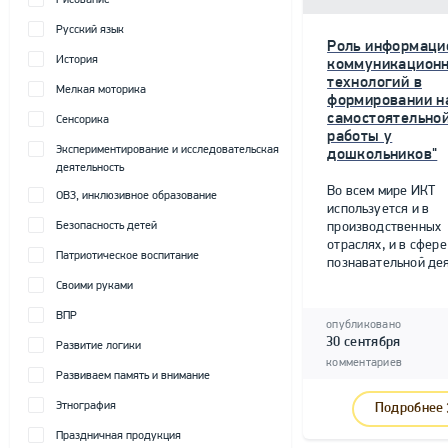
Рисование
Русский язык
Роль информаци
История
коммуникацион
технологий в
Мелкая моторика
формировании н
самостоятельно
Сенсорика
работы у
Экспериментирование и исследовательская
дошкольников"
деятельность
Во всем мире ИКТ
ОВЗ, инклюзивное образование
используется и в
Безопасность детей
производственных
отраслях, и в сфере
Патриотическое воспитание
познавательной дея
Своими руками
ВПР
опубликовано
30 сентября
Развитие логики
комментариев
Развиваем память и внимание
Этнография
Подробнее
Праздничная продукция