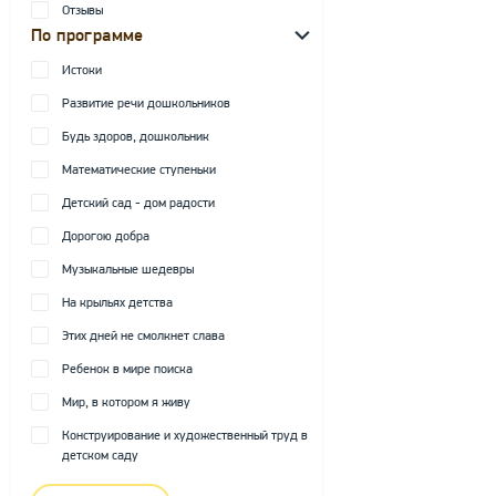
Отзывы
По программе
Истоки
Развитие речи дошкольников
Будь здоров, дошкольник
Математические ступеньки
Детский сад - дом радости
Дорогою добра
Музыкальные шедевры
На крыльях детства
Этих дней не смолкнет слава
Ребенок в мире поиска
Мир, в котором я живу
Конструирование и художественный труд в
детском саду