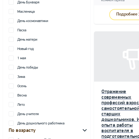
комментариев
День Букваря
Масленица
Подробнее
День космонавтики
Пасха
День матери
Новый год
1 мая
День победы
Зима
Осень
Отражение
Весна
современных
профессий взрос
Лето
самостоятельной
старших
День учителя
дошкольников. 
День дошкольного работника
опыта работы
По возрасту
воспитателя в
подготовительн