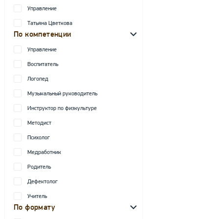
Управление
Татьяна Цветкова
По компетенции
Управление
Воспитатель
Логопед
Музыкальный руководитель
Инструктор по физкультуре
Методист
Психолог
Медработник
Родитель
Дефектолог
Учитель
По формату