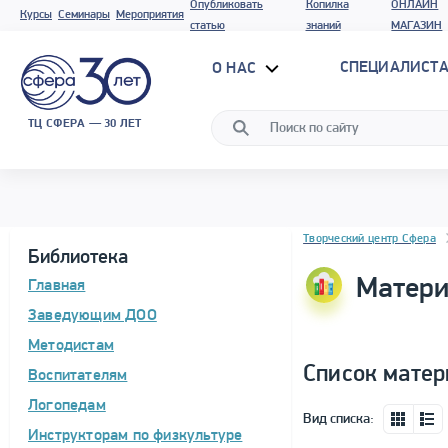
Опубликовать
Копилка
ОНЛАЙН
Курсы
Семинары
Мероприятия
статью
знаний
МАГАЗИН
СПЕЦИАЛИСТА
О НАС
ТЦ СФЕРА — 30 ЛЕТ
Блок новостей
Творческий центр Сфера
Библиотека
Матери
Главная
Заведующим ДОО
Методистам
Список матер
Воспитателям
Логопедам
Вид списка:
Инструкторам по физкультуре