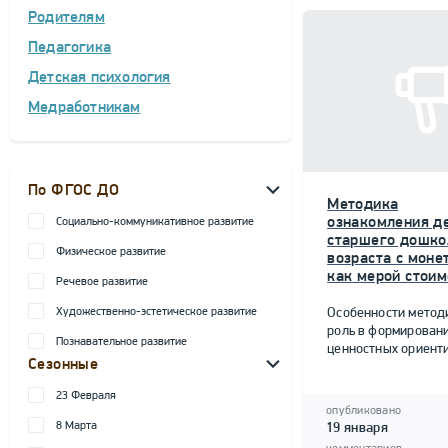
Родителям
Педагогика
Детская психология
Медработникам
По ФГОС ДО
Методика
ознакомления д
Социально-коммуникативное развитие
старшего дошко
Физическое развитие
возраста с моне
как мерой стоим
Речевое развитие
Художественно-эстетическое развитие
Особенности метод
роль в формирован
Познавательное развитие
ценностных ориент
Сезонные
23 Февраля
опубликовано
8 Марта
19 января