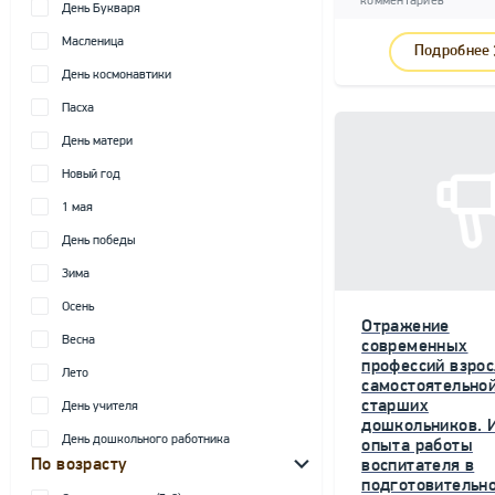
комментариев
День Букваря
Масленица
Подробнее
День космонавтики
Пасха
День матери
Новый год
1 мая
День победы
Зима
Осень
Отражение
Весна
современных
профессий взрос
Лето
самостоятельной
старших
День учителя
дошкольников. 
День дошкольного работника
опыта работы
По возрасту
воспитателя в
подготовительн