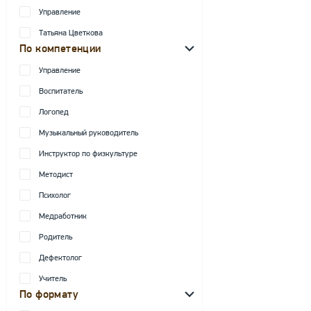
Управление
Татьяна Цветкова
По компетенции
Управление
Воспитатель
Логопед
Музыкальный руководитель
Инструктор по физкультуре
Методист
Психолог
Медработник
Родитель
Дефектолог
Учитель
По формату