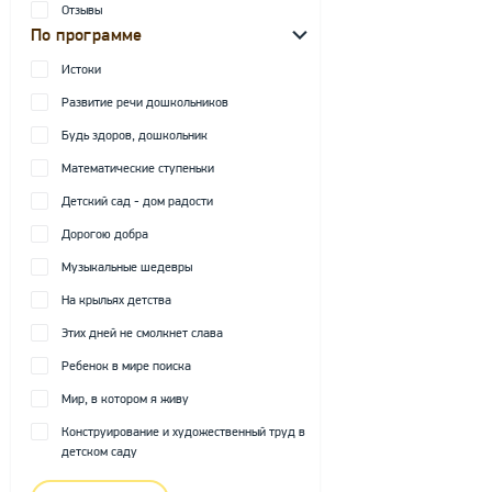
Отзывы
По программе
Истоки
Развитие речи дошкольников
Будь здоров, дошкольник
Математические ступеньки
Детский сад - дом радости
Дорогою добра
Музыкальные шедевры
На крыльях детства
Этих дней не смолкнет слава
Ребенок в мире поиска
Мир, в котором я живу
Конструирование и художественный труд в
детском саду