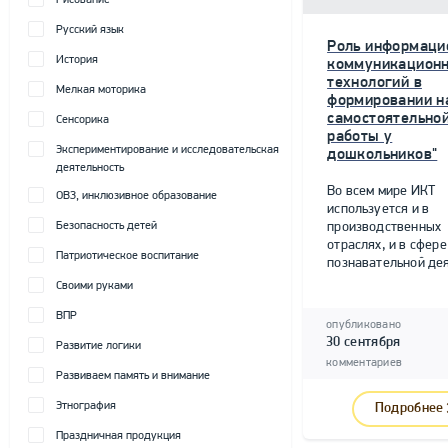
Рисование
Русский язык
Роль информаци
История
коммуникацион
технологий в
Мелкая моторика
формировании н
самостоятельно
Сенсорика
работы у
Экспериментирование и исследовательская
дошкольников"
деятельность
Во всем мире ИКТ
ОВЗ, инклюзивное образование
используется и в
Безопасность детей
производственных
отраслях, и в сфере
Патриотическое воспитание
познавательной дея
Своими руками
ВПР
опубликовано
30 сентября
Развитие логики
комментариев
Развиваем память и внимание
Этнография
Подробнее
Праздничная продукция