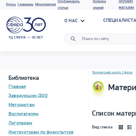
Опубликовать
Копилка
ОНЛАЙН
Курсы
Семинары
Мероприятия
статью
знаний
МАГАЗИН
СПЕЦИАЛИСТА
О НАС
ТЦ СФЕРА — 30 ЛЕТ
Блок новостей
Творческий центр Сфера
Библиотека
Матери
Главная
Заведующим ДОО
Методистам
Список матер
Воспитателям
Логопедам
Вид списка:
Инструкторам по физкультуре