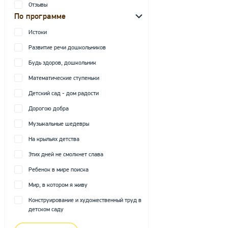
Отзывы
По программе
Истоки
Развитие речи дошкольников
Будь здоров, дошкольник
Математические ступеньки
Детский сад - дом радости
Дорогою добра
Музыкальные шедевры
На крыльях детства
Этих дней не смолкнет слава
Ребенок в мире поиска
Мир, в котором я живу
Конструирование и художественный труд в
детском саду