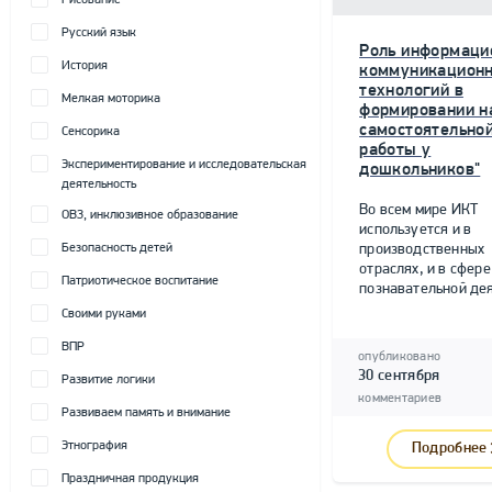
Рисование
Русский язык
Роль информаци
История
коммуникацион
технологий в
Мелкая моторика
формировании н
самостоятельно
Сенсорика
работы у
Экспериментирование и исследовательская
дошкольников"
деятельность
Во всем мире ИКТ
ОВЗ, инклюзивное образование
используется и в
Безопасность детей
производственных
отраслях, и в сфере
Патриотическое воспитание
познавательной дея
Своими руками
ВПР
опубликовано
30 сентября
Развитие логики
комментариев
Развиваем память и внимание
Этнография
Подробнее
Праздничная продукция