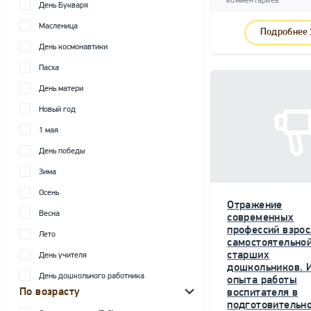
комментариев
День Букваря
Масленица
Подробнее
День космонавтики
Пасха
День матери
Новый год
1 мая
День победы
Зима
Осень
Отражение
Весна
современных
профессий взрос
Лето
самостоятельной
старших
День учителя
дошкольников. 
День дошкольного работника
опыта работы
По возрасту
воспитателя в
подготовительн