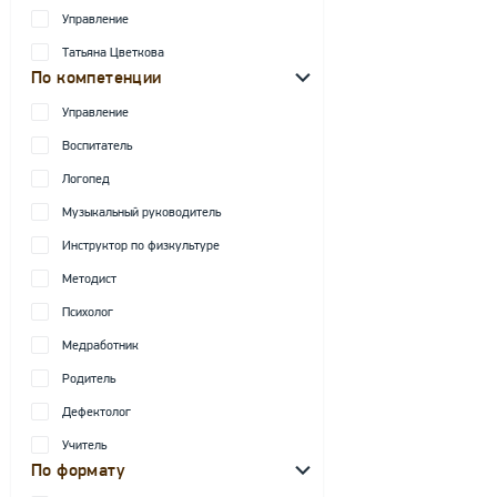
Управление
Татьяна Цветкова
По компетенции
Управление
Воспитатель
Логопед
Музыкальный руководитель
Инструктор по физкультуре
Методист
Психолог
Медработник
Родитель
Дефектолог
Учитель
По формату