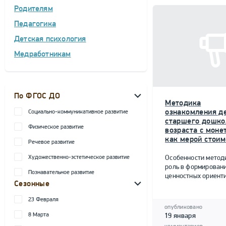
Родителям
Педагогика
Детская психология
Медработникам
По ФГОС ДО
Методика
ознакомления д
Социально-коммуникативное развитие
старшего дошко
Физическое развитие
возраста с моне
как мерой стоим
Речевое развитие
Художественно-эстетическое развитие
Особенности метод
роль в формирован
Познавательное развитие
ценностных ориент
Сезонные
23 Февраля
опубликовано
8 Марта
19 января