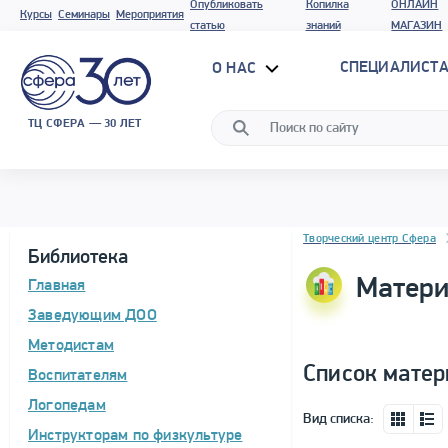
Опубликовать
Копилка
ОНЛАЙН
Курсы
Семинары
Мероприятия
статью
знаний
МАГАЗИН
СПЕЦИАЛИСТА
О НАС
ТЦ СФЕРА — 30 ЛЕТ
Блок новостей
Творческий центр Сфера
Библиотека
Матери
Главная
Заведующим ДОО
Методистам
Список матер
Воспитателям
Логопедам
Вид списка:
Инструкторам по физкультуре