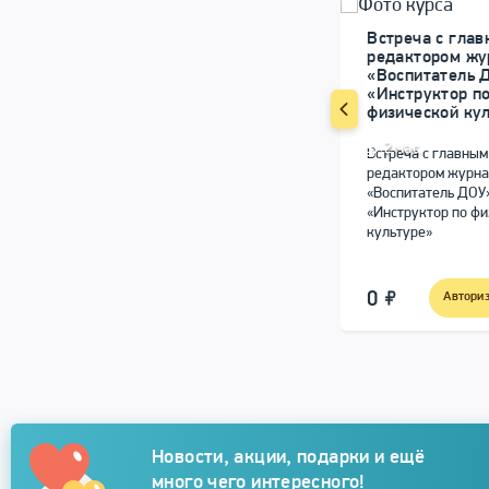
Встреча с гла
редактором жу
«Воспитатель 
«Инструктор п
физической ку
2 час.
Встреча с главным
редактором журн
«Воспитатель ДОУ»
«Инструктор по ф
культуре»
0
Автори
Подписка
Новости, акции, подарки и ещё
много чего интересного!