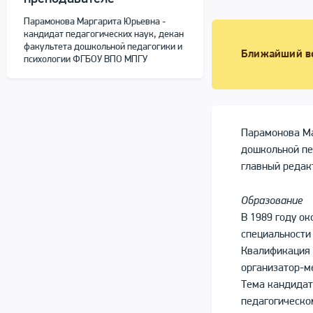
Парамонова Маргарита Юрьевна -
кандидат педагогических наук, декан
факультета дошкольной педагогики и
Ближайший в
психологии ФГБОУ ВПО МПГУ
Парамонова Ма
дошкольной пе
главный редак
Образование
В 1989 году о
специальности 
Квалификация 
организатор-м
Тема кандидат
педагогическом