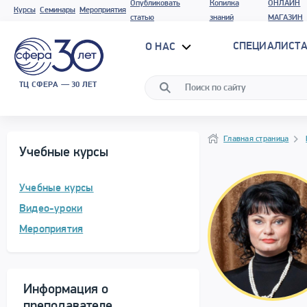
Опубликовать
Копилка
ОНЛАЙН
Курсы
Семинары
Мероприятия
статью
знаний
МАГАЗИН
СПЕЦИАЛИСТА
О НАС
ТЦ СФЕРА — 30 ЛЕТ
Программа материала
Навигация
Главная страница
Учебные курсы
Учебные курсы
Видео-уроки
Мероприятия
Информация о
преподавателе