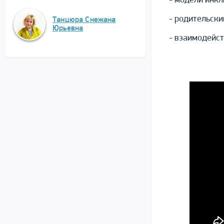
- модели инкл
- родительски
Танцюра Снежана
Юрьевна
- взаимодейст