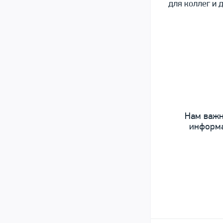
для коллег и 
Нам важн
информа