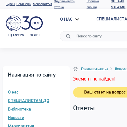
Опубликовать
Копилка
ОНЛАЙН
Курсы
Семинары
Мероприятия
статью
знаний
МАГАЗИН
СПЕЦИАЛИСТА
О НАС
ТЦ СФЕРА — 30 ЛЕТ
Вопрос–ответ
Навигация
Главная страница
Вопрос
Навигация по сайту
Элемент не найден!
О нас
Ваш ответ на вопрос
СПЕЦИАЛИСТАМ ДО
Ответы
Библиотека
Новости
Мероприятия