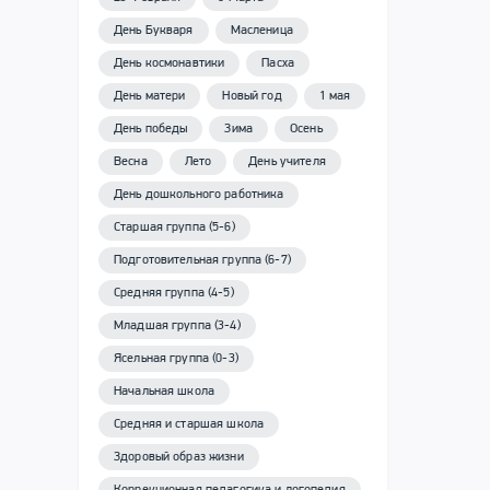
День Букваря
Масленица
День космонавтики
Пасха
День матери
Новый год
1 мая
День победы
Зима
Осень
Весна
Лето
День учителя
День дошкольного работника
Старшая группа (5-6)
Подготовительная группа (6-7)
Средняя группа (4-5)
Младшая группа (3-4)
Ясельная группа (0-3)
Начальная школа
Средняя и старшая школа
Здоровый образ жизни