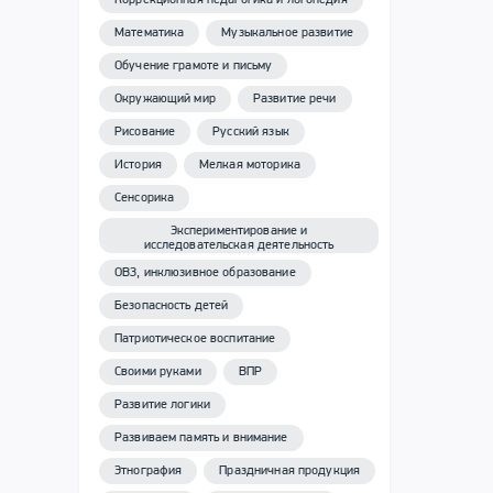
Коррекционная педагогика и логопедия
Математика
Музыкальное развитие
Обучение грамоте и письму
Окружающий мир
Развитие речи
Рисование
Русский язык
История
Мелкая моторика
Сенсорика
Экспериментирование и
исследовательская деятельность
ОВЗ, инклюзивное образование
Безопасность детей
Патриотическое воспитание
Своими руками
ВПР
Развитие логики
Развиваем память и внимание
Этнография
Праздничная продукция