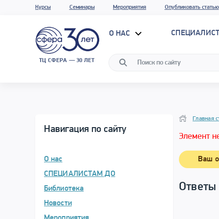
Курсы
Семинары
Мероприятия
Опубликовать статью
СПЕЦИАЛИС
О НАС
ТЦ СФЕРА — 30 ЛЕТ
Вопрос–ответ
Навигация
Главная с
Навигация по сайту
Элемент н
О нас
Ваш о
СПЕЦИАЛИСТАМ ДО
Ответы
Библиотека
Новости
Мероприятия