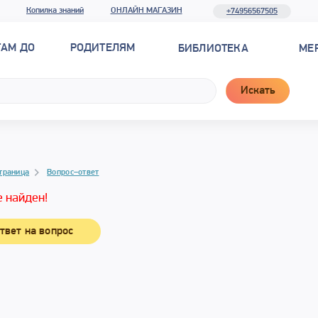
Копилка знаний
ОНЛАЙН МАГАЗИН
+74956567505
ТАМ ДО
РОДИТЕЛЯМ
БИБЛИОТЕКА
МЕ
Искать
траница
Вопрос–ответ
е найден!
твет на вопрос