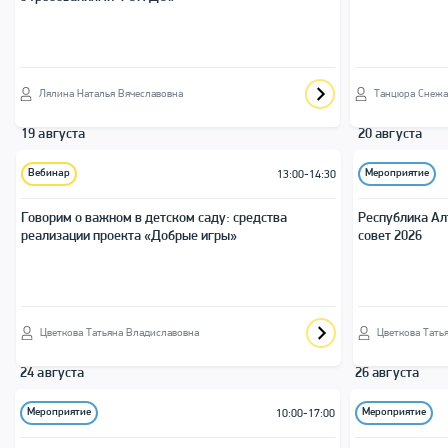
Лялина Наталья Вячеславовна
Танцюра Снежа
19 августа
20 августа
Вебинар
Мероприятие
13:00-14:30
Говорим о важном в детском саду: средства
Республика Ал
реализации проекта «Добрые игры»
совет 2026
Цветкова Татьяна Владиславовна
Цветкова Тать
24 августа
26 августа
Мероприятие
Мероприятие
10:00-17:00