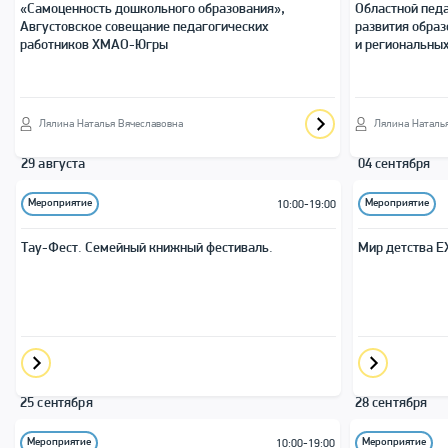
«Самоценность дошкольного образования»,
Областной педа
Августовское совещание педагогических
развития обра
работников ХМАО-Югры
и региональных
Лялина Наталья Вячеславовна
Лялина Наталь
29 августа
04 сентября
Мероприятие
Мероприятие
10:00-19:00
Тау-Фест. Семейный книжный фестиваль.
Мир детства E
25 сентября
28 сентября
Мероприятие
Мероприятие
10:00-19:00