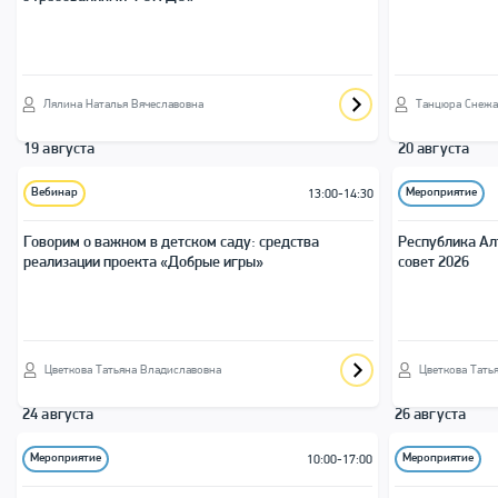
Лялина Наталья Вячеславовна
Танцюра Снежа
19 августа
20 августа
Вебинар
Мероприятие
13:00-14:30
Говорим о важном в детском саду: средства
Республика Ал
реализации проекта «Добрые игры»
совет 2026
Цветкова Татьяна Владиславовна
Цветкова Тать
24 августа
26 августа
Мероприятие
Мероприятие
10:00-17:00