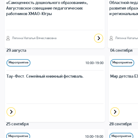
«Самоценность дошкольного образования»,
Областной педа
Августовское совещание педагогических
развития обра
работников ХМАО-Югры
и региональных
Лялина Наталья Вячеславовна
Лялина Наталь
29 августа
04 сентября
Мероприятие
Мероприятие
10:00-19:00
Тау-Фест. Семейный книжный фестиваль.
Мир детства E
25 сентября
28 сентября
Мероприятие
Мероприятие
10:00-19:00