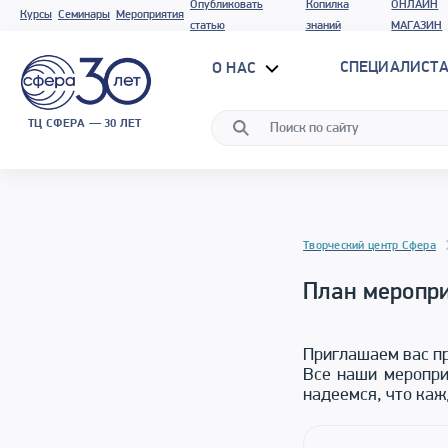
Опубликовать
Копилка
ОНЛАЙН
Курсы
Семинары
Мероприятия
статью
знаний
МАГАЗИН
СПЕЦИАЛИСТА
О НАС
ТЦ СФЕРА — 30 ЛЕТ
Творческий центр Сфера
План меропри
Приглашаем вас пр
Все наши меропри
надеемся, что каж