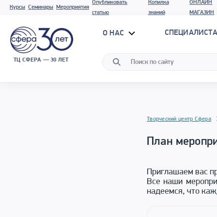
Опубликовать
Копилка
ОНЛАЙН
Курсы
Семинары
Мероприятия
статью
знаний
МАГАЗИН
СПЕЦИАЛИСТА
О НАС
ТЦ СФЕРА — 30 ЛЕТ
Творческий центр Сфера
План меропри
Приглашаем вас пр
Все наши меропри
надеемся, что каж