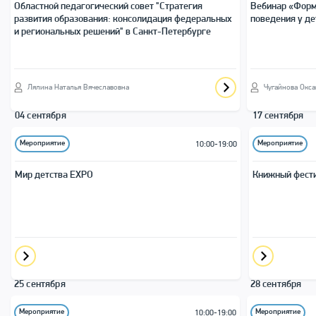
Областной педагогический совет "Стратегия
Вебинар «Форм
развития образования: консолидация федеральных
поведения у де
и региональных решений" в Санкт-Петербурге
Лялина Наталья Вячеславовна
Чугайнова Окса
04 сентября
17 сентября
Мероприятие
Мероприятие
10:00-19:00
Мир детства EXPO
Книжный фести
25 сентября
28 сентября
Мероприятие
Мероприятие
10:00-19:00