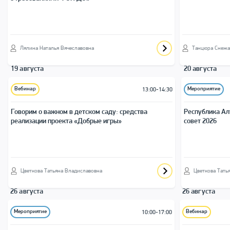
Лялина Наталья Вячеславовна
Танцюра Снежа
19 августа
20 августа
Вебинар
Мероприятие
13:00-14:30
Говорим о важном в детском саду: средства
Республика Ал
реализации проекта «Добрые игры»
совет 2026
Цветкова Татьяна Владиславовна
Цветкова Тать
26 августа
26 августа
Мероприятие
Вебинар
10:00-17:00