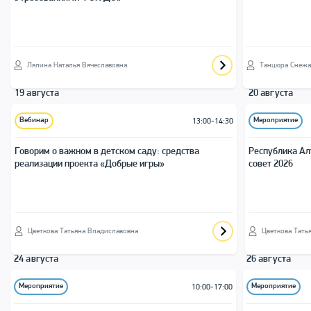
Лялина Наталья Вячеславовна
Танцюра Снежа
19 августа
20 августа
Вебинар
Мероприятие
13:00-14:30
Говорим о важном в детском саду: средства
Республика Ал
реализации проекта «Добрые игры»
совет 2026
Цветкова Татьяна Владиславовна
Цветкова Тать
24 августа
26 августа
Мероприятие
Мероприятие
10:00-17:00