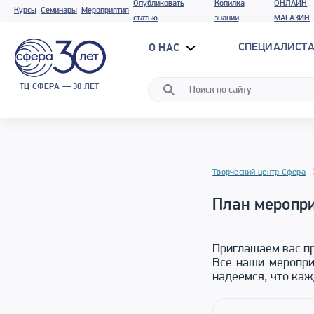
Опубликовать
Копилка
ОНЛАЙН
Курсы
Семинары
Мероприятия
статью
знаний
МАГАЗИН
СПЕЦИАЛИСТА
О НАС
ТЦ СФЕРА — 30 ЛЕТ
Творческий центр Сфера
План меропри
Приглашаем вас пр
Все наши меропри
надеемся, что каж