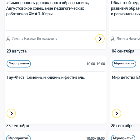
«Самоценность дошкольного образования»,
Областной педа
Августовское совещание педагогических
развития обра
работников ХМАО-Югры
и региональных
Лялина Наталья Вячеславовна
Лялина Наталь
29 августа
04 сентября
Мероприятие
Мероприятие
10:00-19:00
Тау-Фест. Семейный книжный фестиваль.
Мир детства E
25 сентября
28 сентября
Мероприятие
Мероприятие
10:00-19:00