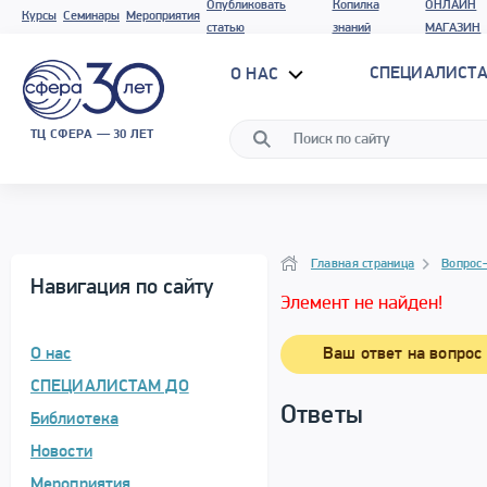
Опубликовать
Копилка
ОНЛАЙН
Курсы
Семинары
Мероприятия
статью
знаний
МАГАЗИН
СПЕЦИАЛИСТА
О НАС
ТЦ СФЕРА — 30 ЛЕТ
Вопрос–ответ
Навигация
Главная страница
Вопрос
Навигация по сайту
Элемент не найден!
О нас
Ваш ответ на вопрос
СПЕЦИАЛИСТАМ ДО
Ответы
Библиотека
Новости
Мероприятия